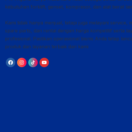
kebutuhan forklift, genset, kompresor, dan alat berat lai
Kami tidak hanya menjual, tetapi juga melayani service, 
spare parts, dan rental dengan harga kompetitif serta l
profesional. Pastikan operasional bisnis Anda tetap lan
produk dan layanan terbaik dari kami