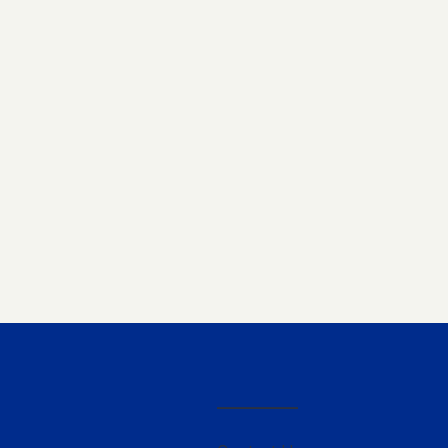
————–