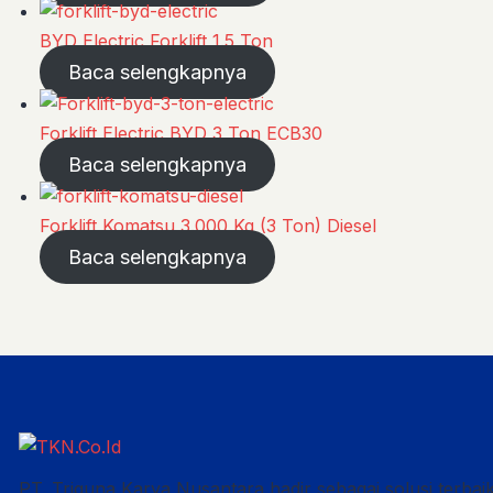
BYD Electric Forklift 1.5 Ton
Baca selengkapnya
Forklift Electric BYD 3 Ton ECB30
Baca selengkapnya
Forklift Komatsu 3.000 Kg (3 Ton) Diesel
Baca selengkapnya
PT. Triguna Karya Nusantara hadir sebagai solusi terbai