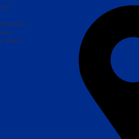
nnya.
maintenance,
ayanan
car dengan