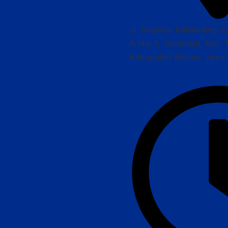
Jl. Inspeksi Kalimalang, 
A No. 1, Jatimulya, Kec. 
Kabupaten Bekasi, Jawa 