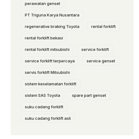
perawatan genset
PT Triguna Karya Nusantara
regenerative braking Toyota
rental forklift
rental forklift bekasi
rental forklift mitsubishi
service forklift
service forklift terpercaya
service genset
servis forklift Mitsubishi
sistem keselamatan forklift
sistem SAS Toyota
spare part genset
suku cadang forklift
suku cadang forklift asli