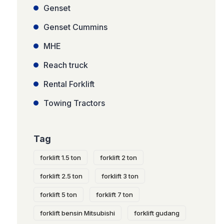
Genset
Genset Cummins
MHE
Reach truck
Rental Forklift
Towing Tractors
Tag
forklift 1.5 ton
forklift 2 ton
forklift 2.5 ton
forklift 3 ton
forklift 5 ton
forklift 7 ton
forklift bensin Mitsubishi
forklift gudang