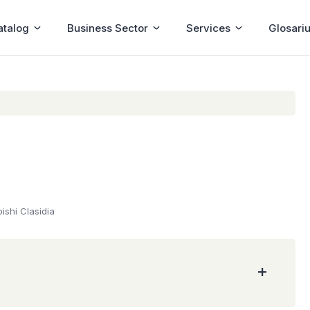
atalog
Business Sector
Services
Glosari
bishi Clasidia
+