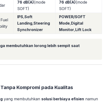
76 dB(A)
(mode
76 dB(A)
(mode
dar
SOFT)
SOFT)
IPS
,
Soft
POWER/SOFT
 Fuel
Landing
,
Steering
Mode
,
Digital
ility
Synchronizer
Monitor
,
Lift Lock
ngga membutuhkan
lorong lebih sempit
saat
 Tanpa Kompromi pada Kualitas
ng
yang membutuhkan
solusi berbiaya efisien
namun