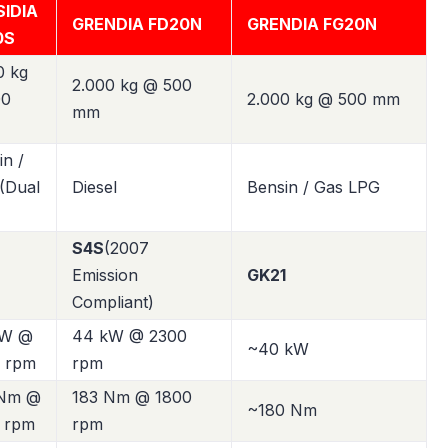
IDIA
GRENDIA FD20N
GRENDIA FG20N
0S
0 kg
2.000 kg @ 500
00
2.000 kg @ 500 mm
mm
in /
(Dual
Diesel
Bensin / Gas LPG
S4S
(2007
Emission
GK21
Compliant)
kW @
44 kW @ 2300
~40 kW
 rpm
rpm
 Nm @
183 Nm @ 1800
~180 Nm
 rpm
rpm