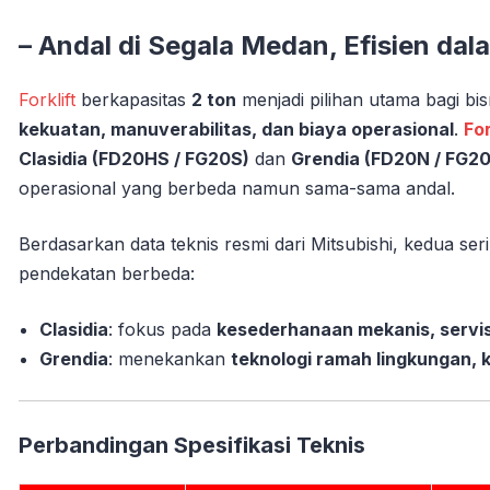
– Andal di Segala Medan, Efisien dal
Forklift
berkapasitas
2 ton
menjadi pilihan utama bagi 
kekuatan, manuverabilitas, dan biaya operasional
.
For
Clasidia (FD20HS / FG20S)
dan
Grendia (FD20N / FG2
operasional yang berbeda namun sama-sama andal.
Berdasarkan data teknis resmi dari Mitsubishi, kedua s
pendekatan berbeda:
Clasidia
: fokus pada
kesederhanaan mekanis, servis
Grendia
: menekankan
teknologi ramah lingkungan,
Perbandingan Spesifikasi Teknis