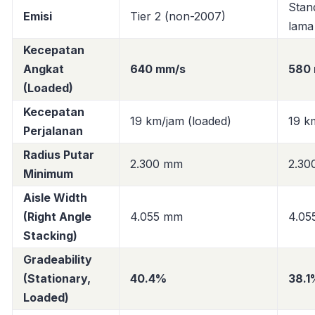
Stan
Emisi
Tier 2 (non-2007)
lama
Kecepatan
Angkat
640 mm/s
580
(Loaded)
Kecepatan
19 km/jam (loaded)
19 k
Perjalanan
Radius Putar
2.300 mm
2.30
Minimum
Aisle Width
(Right Angle
4.055 mm
4.05
Stacking)
Gradeability
(Stationary,
40.4%
38.1
Loaded)