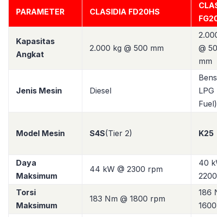
CLAS
PARAMETER
CLASIDIA FD20HS
FG2
2.00
Kapasitas
2.000 kg @ 500 mm
@ 5
Angkat
mm
Bens
Jenis Mesin
Diesel
LPG 
Fuel)
Model Mesin
S4S
(Tier 2)
K25
Daya
40 
44 kW @ 2300 rpm
Maksimum
2200
Torsi
186
183 Nm @ 1800 rpm
Maksimum
1600