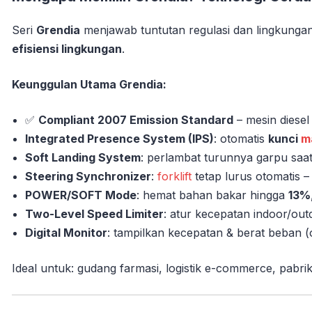
Seri
Grendia
menjawab tuntutan regulasi dan lingkung
efisiensi lingkungan
.
Keunggulan Utama Grendia:
✅
Compliant 2007 Emission Standard
– mesin diese
Integrated Presence System (IPS)
: otomatis
kunci
m
Soft Landing System
: perlambat turunnya garpu saa
Steering Synchronizer
:
forklift
tetap lurus otomatis 
POWER/SOFT Mode
: hemat bahan bakar hingga
13%
Two-Level Speed Limiter
: atur kecepatan indoor/ou
Digital Monitor
: tampilkan kecepatan & berat beban (
Ideal untuk: gudang farmasi, logistik e-commerce, pabrik