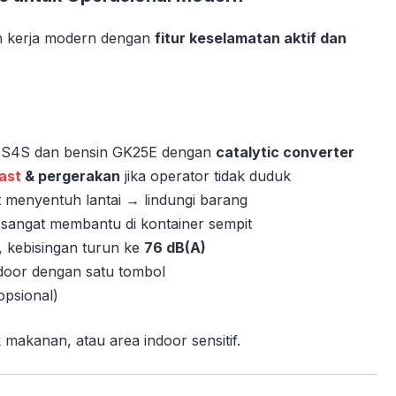
an kerja modern dengan
fitur keselamatan aktif dan
l S4S dan bensin GK25E dengan
catalytic converter
ast
& pergerakan
jika operator tidak duduk
t menyentuh lantai → lindungi barang
– sangat membantu di kontainer sempit
, kebisingan turun ke
76 dB(A)
tdoor dengan satu tombol
opsional)
 makanan, atau area indoor sensitif.