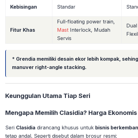
Kebisingan
Standar
Stan
Full-floating power train,
Dual
Fitur Khas
Mast
Interlock, Mudah
Flexib
Servis
* Grendia memiliki
desain ekor lebih kompak
, sehi
manuver right-angle stacking.
Keunggulan Utama Tiap Seri
Mengapa Memilih Clasidia? Harga Ekonomis
Seri
Clasidia
dirancang khusus untuk
bisnis berkemba
tetap andal. Seperti disebut dalam brosur resmi: