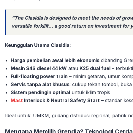
“The Clasidia is designed to meet the needs of grow
versatile forklift… a good return on investment for 
Keunggulan Utama Clasidia:
Harga pembelian awal lebih ekonomis
dibanding Gre
Mesin S4S diesel 44 kW
atau
K25 dual fuel
– terbukt
Full-floating power train
– minim getaran, umur komp
Servis tanpa alat khusus
: cukup tekan tombol, buka
Sistem pendingin optimal
untuk iklim tropis
Mast
Interlock & Neutral Safety Start
– standar kese
Ideal untuk: UMKM, gudang distribusi regional, pabrik no
Mengapa Memilih Grendia? Teknologi Cerda