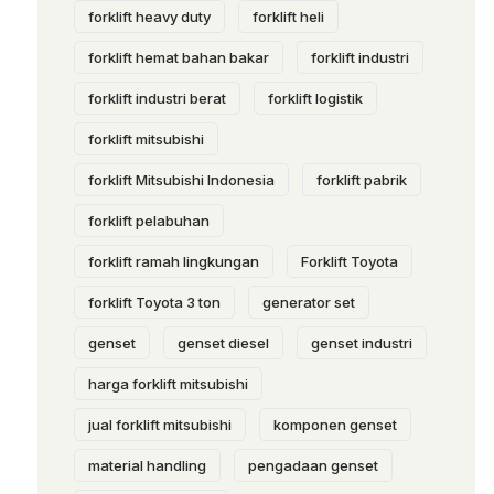
forklift heavy duty
forklift heli
forklift hemat bahan bakar
forklift industri
forklift industri berat
forklift logistik
forklift mitsubishi
forklift Mitsubishi Indonesia
forklift pabrik
forklift pelabuhan
forklift ramah lingkungan
Forklift Toyota
forklift Toyota 3 ton
generator set
genset
genset diesel
genset industri
harga forklift mitsubishi
jual forklift mitsubishi
komponen genset
material handling
pengadaan genset