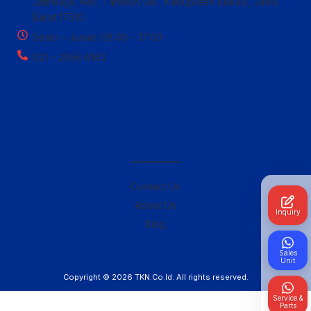
Jatimulya, Kec. Tambun Sel., Kabupaten Bekasi, Jawa
Barat 17510
Senin – Jumat: 08:00 – 17:00
021 – 2956 6163
————–
Contact Us
About Us
Inquiry
Blog
Sales
Unit
Copyright © 2026
TKN.Co.Id
. All rights reserved.
Service &
Parts