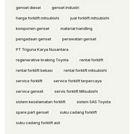
genset diesel
genset industri
harga forklift mitsubishi
jual forklift mitsubishi
komponen genset
material handling
pengadaan genset
perawatan genset
PT Triguna Karya Nusantara
regenerative braking Toyota
rental forklift
rental forklift bekasi
rental forklift mitsubishi
service forklift
service forklift terpercaya
service genset
servis forklift Mitsubishi
sistem keselamatan forklift
sistem SAS Toyota
spare part genset
suku cadang forklift
suku cadang forklift asli