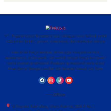
PT. Triguna Karya Nusantara hadir sebagai solusi terbaik untuk
kebutuhan forklift, genset, kompresor, dan alat berat lainnya.
Kami tidak hanya menjual, tetapi juga melayani service,
maintenance, spare parts, dan rental dengan harga kompetitif
serta layanan profesional. Pastikan operasional bisnis Anda
tetap lancar dengan produk dan layanan terbaik dari kami
—– Office
Jl. Inspeksi Kalimalang, Grand Kalimas, Blok A No. 1,