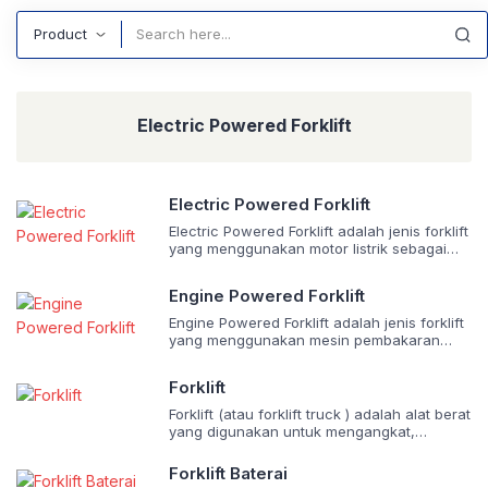
Search
Electric Powered Forklift
Electric Powered Forklift
Electric Powered Forklift adalah jenis forklift
yang menggunakan motor listrik sebagai
sumber tenaga utama untuk menggerakkan
operasionalnya. Alat ini ditenagai oleh
Engine Powered Forklift
baterai isi ulang (rechargeable battery )
dan dirancang untuk digunakan di
Engine Powered Forklift adalah jenis forklift
lingkungan dalam ruangan (indoor ) karena
yang menggunakan mesin pembakaran
tidak menghasilkan emisi gas buang,
internal (internal combustion engine)
sehingga ramah lingkungan dan ideal untuk
sebagai sumber tenaga utama untuk
Forklift
area dengan ventilasi terbatas. Fitur Utama
menggerakkan operasionalnya. Mesin ini
[…]
biasanya ditenagai oleh bahan bakar fosil
Forklift (atau forklift truck ) adalah alat berat
seperti diesel , bensin , atau gas propana
yang digunakan untuk mengangkat,
(LPG) , dan dirancang untuk digunakan di
memindahkan, dan menata muatan berat
lingkungan luar ruangan (outdoor ) atau
(seperti palet, kotak, atau bahan bangunan)
Forklift Baterai
area dengan ventilasi memadai karena […]
di area industri, gudang, atau lokasi