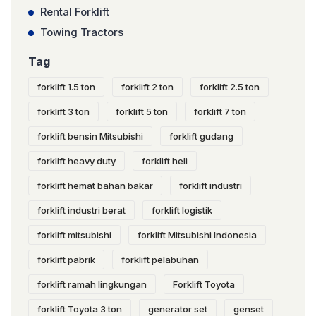
Rental Forklift
Towing Tractors
Tag
forklift 1.5 ton
forklift 2 ton
forklift 2.5 ton
forklift 3 ton
forklift 5 ton
forklift 7 ton
forklift bensin Mitsubishi
forklift gudang
forklift heavy duty
forklift heli
forklift hemat bahan bakar
forklift industri
forklift industri berat
forklift logistik
forklift mitsubishi
forklift Mitsubishi Indonesia
forklift pabrik
forklift pelabuhan
forklift ramah lingkungan
Forklift Toyota
forklift Toyota 3 ton
generator set
genset