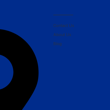
————–
Contact Us
About Us
Blog