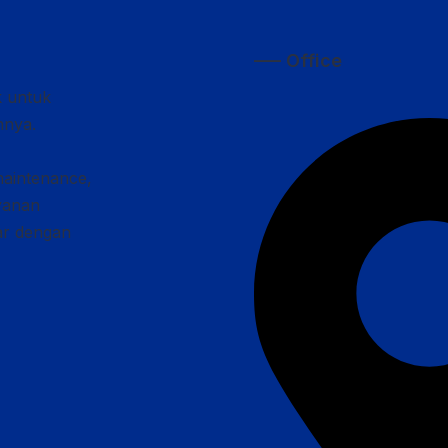
—– Office
k untuk
nnya.
maintenance,
ayanan
car dengan