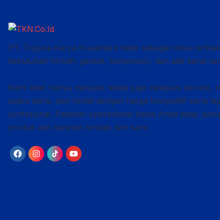
PT. Triguna Karya Nusantara hadir sebagai solusi terbai
kebutuhan forklift, genset, kompresor, dan alat berat lai
Kami tidak hanya menjual, tetapi juga melayani service, 
spare parts, dan rental dengan harga kompetitif serta l
profesional. Pastikan operasional bisnis Anda tetap lan
produk dan layanan terbaik dari kami