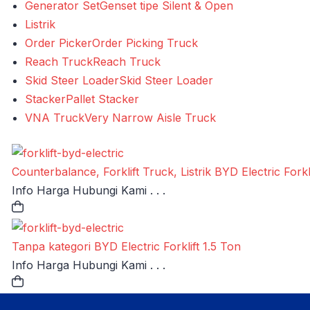
Generator Set
Genset tipe Silent & Open
Listrik
Order Picker
Order Picking Truck
Reach Truck
Reach Truck
Skid Steer Loader
Skid Steer Loader
Stacker
Pallet Stacker
VNA Truck
Very Narrow Aisle Truck
Counterbalance, Forklift Truck, Listrik
BYD Electric Forkl
Info Harga Hubungi Kami . . .
Tanpa kategori
BYD Electric Forklift 1.5 Ton
Info Harga Hubungi Kami . . .