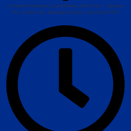
Jl. Inspeksi Kalimalang, Grand Kalimas, Blok A No. 1, Jatimulya,
Kec. Tambun Sel., Kabupaten Bekasi, Jawa Barat 17510