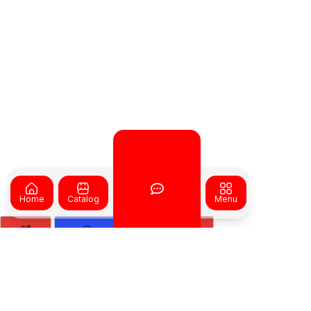
Home
Catalog
Menu
Inquiry
Sales Unit
Service & Parts
Minta Penawaran
Sales Unit