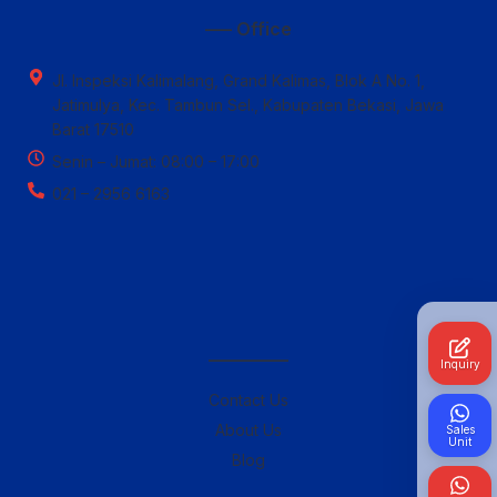
—– Office
Jl. Inspeksi Kalimalang, Grand Kalimas, Blok A No. 1,
Jatimulya, Kec. Tambun Sel., Kabupaten Bekasi, Jawa
Barat 17510
Senin – Jumat: 08:00 – 17:00
021 – 2956 6163
————–
Inquiry
Contact Us
About Us
Sales
Unit
Blog