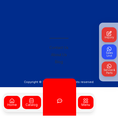
————–
Inquiry
Contact Us
Sales
About Us
Unit
Blog
Service &
Parts
Copyright © 2026
TKN.Co.Id
. All rights reserved.
Home
Catalog
Menu