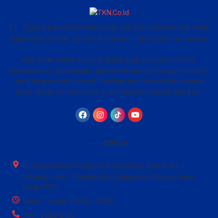
PT. Triguna Karya Nusantara hadir sebagai solusi terbaik untuk
kebutuhan forklift, genset, kompresor, dan alat berat lainnya.
Kami tidak hanya menjual, tetapi juga melayani service,
maintenance, spare parts, dan rental dengan harga kompetitif
serta layanan profesional. Pastikan operasional bisnis Anda
tetap lancar dengan produk dan layanan terbaik dari kami
—– Office
Jl. Inspeksi Kalimalang, Grand Kalimas, Blok A No. 1,
Jatimulya, Kec. Tambun Sel., Kabupaten Bekasi, Jawa
Barat 17510
Senin – Jumat: 08:00 – 17:00
021 – 2956 6163