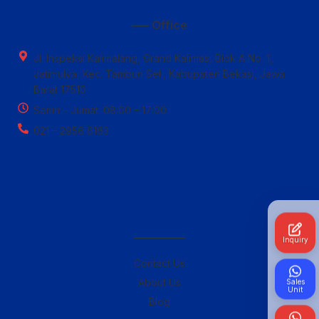
—– Office
Jl. Inspeksi Kalimalang, Grand Kalimas, Blok A No. 1,
Jatimulya, Kec. Tambun Sel., Kabupaten Bekasi, Jawa
Barat 17510
Senin – Jumat: 08:00 – 17:00
021 – 2956 6163
————–
Inquiry
Contact Us
About Us
Sales
Unit
Blog