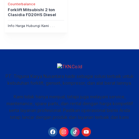
Counterbalance
Forklift Mitsubishi 2 ton
Clasidia FD20HS Diesel
Info Harga Hubungi Kami . . .
PT. Triguna Karya Nusantara hadir sebagai solusi terbaik untuk
kebutuhan forklift, genset, kompresor, dan alat berat lainnya.
Kami tidak hanya menjual, tetapi juga melayani service,
maintenance, spare parts, dan rental dengan harga kompetitif
serta layanan profesional. Pastikan operasional bisnis Anda
tetap lancar dengan produk dan layanan terbaik dari kami