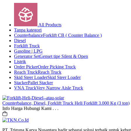
All Products
Tanpa kategori
Counterbalance
Forklift CB ( Counter Balance )
Diesel
Forklift Truck
Gasoline | LPG
Generator Set
Genset tipe Silent & Open
Listrik
Order Picker
Order Picking Truck
Reach Truck
Reach Truck
Skid Steer Loader
Skid Steer Loader
Stacker
Pallet Stacker
VNA Truck
Very Narrow Aisle Truck
Counterbalance, Diesel, Forklift Truck
Heli Forklift 3.000 Kg (3 ton)
Info Harga Hubungi Kami . . .
PT. Triguna Karya Nusantara hadir sebagai solusi terbaik untuk kebutu