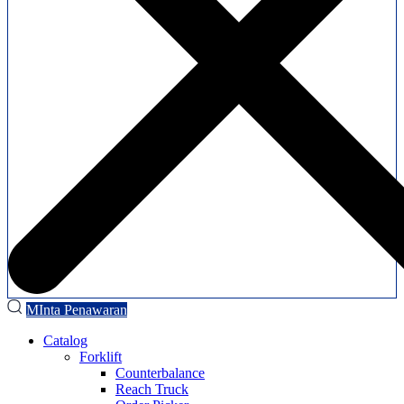
MInta Penawaran
Catalog
Forklift
Counterbalance
Reach Truck