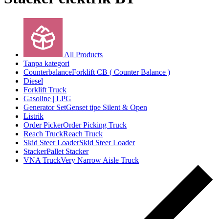
All Products
Tanpa kategori
Counterbalance
Forklift CB ( Counter Balance )
Diesel
Forklift Truck
Gasoline | LPG
Generator Set
Genset tipe Silent & Open
Listrik
Order Picker
Order Picking Truck
Reach Truck
Reach Truck
Skid Steer Loader
Skid Steer Loader
Stacker
Pallet Stacker
VNA Truck
Very Narrow Aisle Truck