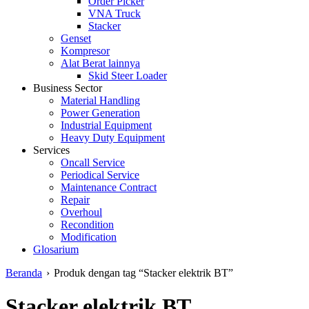
Order Picker
VNA Truck
Stacker
Genset
Kompresor
Alat Berat lainnya
Skid Steer Loader
Business Sector
Material Handling
Power Generation
Industrial Equipment
Heavy Duty Equipment
Services
Oncall Service
Periodical Service
Maintenance Contract
Repair
Overhoul
Recondition
Modification
Glosarium
Beranda
›
Produk dengan tag “Stacker elektrik BT”
Stacker elektrik BT