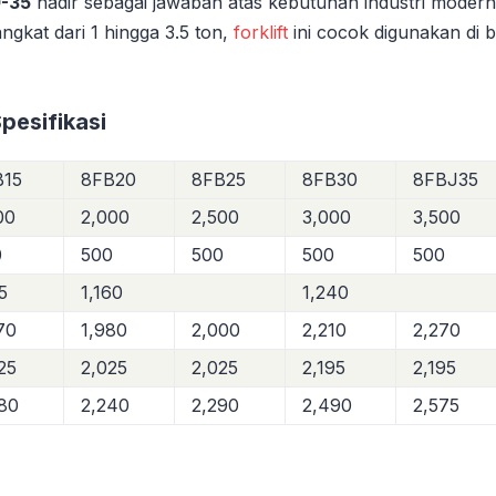
0-35
hadir sebagai jawaban atas kebutuhan industri modern
ngkat dari 1 hingga 3.5 ton,
forklift
ini cocok digunakan di b
Spesifikasi
B15
8FB20
8FB25
8FB30
8FBJ35
00
2,000
2,500
3,000
3,500
0
500
500
500
500
15
1,160
1,240
70
1,980
2,000
2,210
2,270
25
2,025
2,025
2,195
2,195
80
2,240
2,290
2,490
2,575