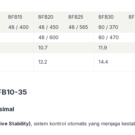
8FB15
8FB20
8FB25
8FB30
8F
48 / 400
48 / 450
48 / 565
80 / 370
48 / 600
80 / 470
10.7
11.9
12.2
14.4
8FB10-35
simal
ve Stability)
, sistem kontrol otomatis yang menjaga kesta