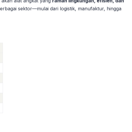
 akan alat angkat yang
ramah lingkungan, efisien, dan
erbagai sektor—mulai dari logistik, manufaktur, hingga