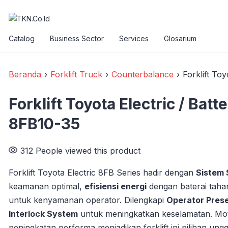
Catalog
Business Sector
Services
Glosarium
Beranda
›
Forklift Truck
›
Counterbalance
›
Forklift Toy
Forklift Toyota Electric / Batte
8FB10-35
312
People viewed this product
Forklift Toyota Electric 8FB Series hadir dengan
Sistem S
keamanan optimal,
efisiensi energi
dengan baterai taha
untuk kenyamanan operator. Dilengkapi
Operator Pres
Interlock System
untuk meningkatkan keselamatan. Mot
peningkatan performa menjadikan forklift ini pilihan unggu