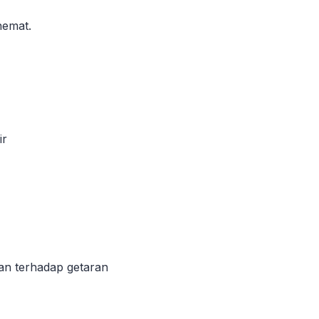
hemat.
ir
han terhadap getaran