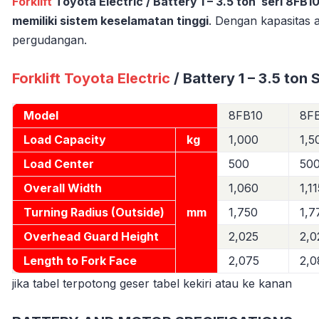
Forklift
Toyota Electric / Battery 1 – 3.5 ton seri 8FB1
memiliki sistem keselamatan tinggi
. Dengan kapasitas a
pergudangan.
Forklift Toyota Electric
/ Battery 1 – 3.5 ton 
Model
8FB10
8F
Load Capacity
kg
1,000
1,5
Load Center
500
50
Overall Width
1,060
1,1
Turning Radius (Outside)
mm
1,750
1,7
Overhead Guard Height
2,025
2,0
Length to Fork Face
2,075
2,0
jika tabel terpotong geser tabel kekiri atau ke kanan