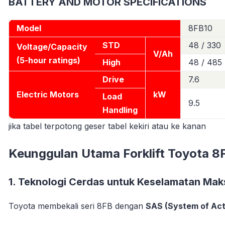
BATTERY AND MOTOR SPECIFICATIONS
Model
8FB10
STD
48 / 330
Voltage/Capacity
V/Ah
(5-hour ratings)
High
48 / 485
Drive
7.6
Electric Motors
kW
Load
9.5
Handling
jika tabel terpotong geser tabel kekiri atau ke kanan
Keunggulan Utama Forklift Toyota 
1.
Teknologi Cerdas untuk Keselamatan Mak
Toyota membekali seri 8FB dengan
SAS (System of Acti