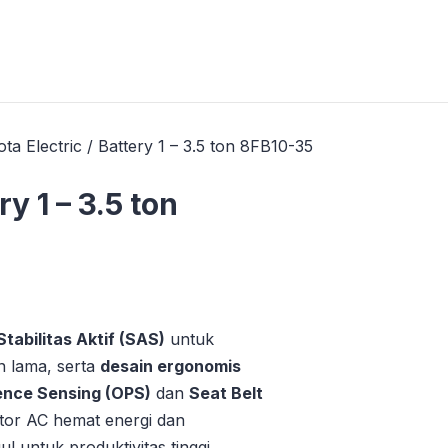
ota Electric / Battery 1 – 3.5 ton 8FB10-35
ry 1 – 3.5 ton
tabilitas Aktif (SAS)
untuk
n lama, serta
desain ergonomis
ence Sensing (OPS)
dan
Seat Belt
or AC hemat energi dan
l untuk produktivitas tinggi.