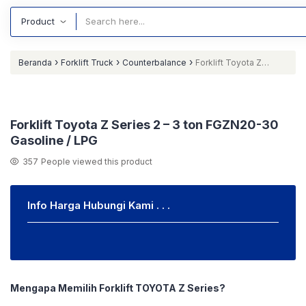
›
›
›
Beranda
Forklift Truck
Counterbalance
Forklift Toyota Z
Series 2 – 3 ton FGZN20-30 Gasoline / LPG
Forklift Toyota Z Series 2 – 3 ton FGZN20-30
Gasoline / LPG
357
People viewed this product
Info Harga Hubungi Kami . . .
Mengapa Memilih Forklift TOYOTA Z Series?