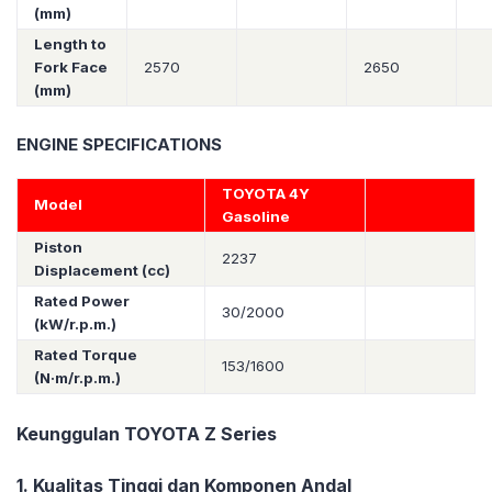
(mm)
Length to
Fork Face
2570
2650
(mm)
ENGINE SPECIFICATIONS
TOYOTA 4Y
Model
Gasoline
Piston
2237
Displacement (cc)
Rated Power
30/2000
(kW/r.p.m.)
Rated Torque
153/1600
(N·m/r.p.m.)
Keunggulan TOYOTA Z Series
1. Kualitas Tinggi dan Komponen Andal