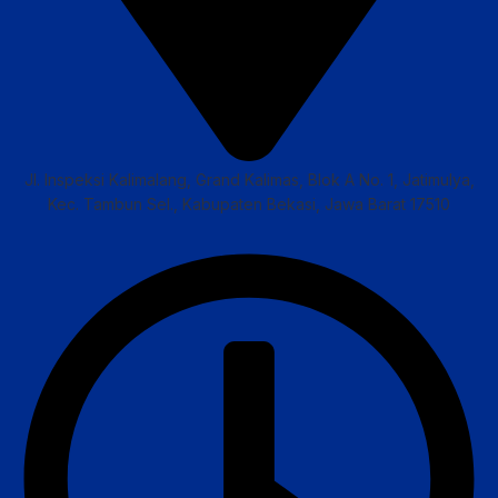
Jl. Inspeksi Kalimalang, Grand Kalimas, Blok A No. 1, Jatimulya,
Kec. Tambun Sel., Kabupaten Bekasi, Jawa Barat 17510