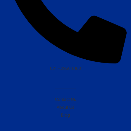
021 – 2956 6163
————–
Contact Us
About Us
Blog