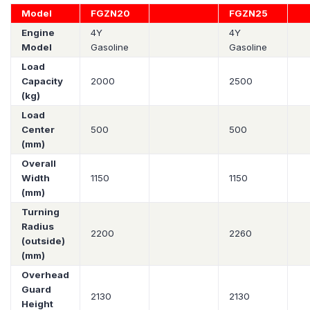
Model
FGZN20
FGZN25
Engine
4Y
4Y
Model
Gasoline
Gasoline
Load
Capacity
2000
2500
(kg)
Load
Center
500
500
(mm)
Overall
Width
1150
1150
(mm)
Turning
Radius
2200
2260
(outside)
(mm)
Overhead
Guard
2130
2130
Height