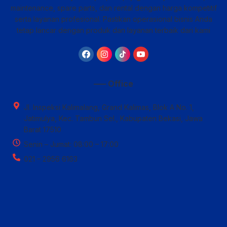
maintenance, spare parts, dan rental dengan harga kompetitif
serta layanan profesional. Pastikan operasional bisnis Anda
tetap lancar dengan produk dan layanan terbaik dari kami
—– Office
Jl. Inspeksi Kalimalang, Grand Kalimas, Blok A No. 1,
Jatimulya, Kec. Tambun Sel., Kabupaten Bekasi, Jawa
Barat 17510
Senin – Jumat: 08:00 – 17:00
021 – 2956 6163