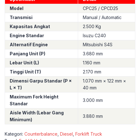
Model
CPC25 / CPCD25
Transmisi
Manual / Automatic
Kapasitas Angkat
2.500 Kg
Engine Standar
Isuzu C240
Alternatif Engine
Mitsubishi S4S
Panjang Unit (P)
3.680 mm
Lebar Unit (L)
1.160 mm
Tinggi Unit (T)
2.170 mm
Dimensi Garpu Standar (P ×
1.070 mm × 122 mm ×
L × T)
40 mm
Maximum Fork Height
3.000 mm
Standar
Aisle Width (Lebar Gang
3.880 mm
Minimum)
Kategori:
Counterbalance
,
Diesel
,
Forklift Truck