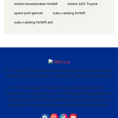
sistem keselamatan forklift
sistem SAS Toyota
spare part genset
suku cadang forklift
suku cadang forklift asli
PT. Triguna Karya Nusantara hadir sebagai solusi terbaik untuk
kebutuhan forklift, genset, kompresor, dan alat berat lainnya.
Kami tidak hanya menjual, tetapi juga melayani service,
maintenance, spare parts, dan rental dengan harga kompetitif
serta layanan profesional. Pastikan operasional bisnis Anda
tetap lancar dengan produk dan layanan terbaik dari kami