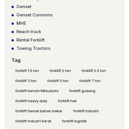
Genset
Genset Cummins
MHE
Reach truck
Rental Forklift
Towing Tractors
Tag
forklift 1.5 ton
forklift 2 ton
forklift 2.5 ton
forklift 3 ton
forklift 5 ton
forklift 7 ton
forklift bensin Mitsubishi
forklift gudang
forklift heavy duty
forklift heli
forklift hemat bahan bakar
forklift industri
forklift industri berat
forklift logistik