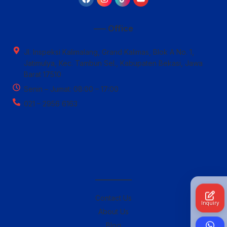
—– Office
Jl. Inspeksi Kalimalang, Grand Kalimas, Blok A No. 1,
Jatimulya, Kec. Tambun Sel., Kabupaten Bekasi, Jawa
Barat 17510
Senin – Jumat: 08:00 – 17:00
021 – 2956 6163
————–
Contact Us
Inquiry
About Us
Blog