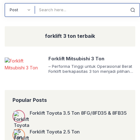
Search
forklift 3 ton terbaik
Forklift Mitsubishi 3 Ton
– Performa Tinggi untuk Operasional Berat
Forklift berkapasitas 3 ton menjadi pilihan
utama bagi bisnis yang menangani material
handling intensif, seperti di pelabuhan,
pabrik besar, gudang distribusi nasional,
atau logistik berat. Forklift Mitsubishi 3 ton
hadir dalam dua seri andalan: Clasidia
Popular Posts
(FD30HS / FG30S) dan Grendia (FD30N /
FG30N)—masing-masing menawarkan
keunggulan berbeda namun sama-sama
Forklift Toyota 3.5 Ton 8FG/8FD35 & 8FB35
dibangun […]
Forklift Toyota 2.5 Ton