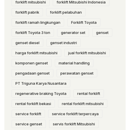
forklift mitsubishi
forklift Mitsubishi Indonesia
forklift pabrik
forklift pelabuhan
forklift ramah lingkungan
Forklift Toyota
forklift Toyota 3 ton
generator set
genset
genset diesel
genset industri
harga forklift mitsubishi
jual forklift mitsubishi
komponen genset
material handling
pengadaan genset
perawatan genset
PT Triguna Karya Nusantara
regenerative braking Toyota
rental forklift
rental forklift bekasi
rental forklift mitsubishi
service forklift
service forklift terpercaya
service genset
servis forklift Mitsubishi