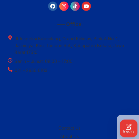
—– Office
Jl. Inspeksi Kalimalang, Grand Kalimas, Blok A No. 1,
Jatimulya, Kec. Tambun Sel., Kabupaten Bekasi, Jawa
Barat 17510
Senin – Jumat: 08:00 – 17:00
021 – 2956 6163
————–
Contact Us
Inquiry
About Us