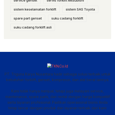
service genset
servis forklift Mitsubishi
sistem keselamatan forklift
sistem SAS Toyota
spare part genset
suku cadang forklift
suku cadang forklift asli
PT. Triguna Karya Nusantara hadir sebagai solusi terbaik untuk
kebutuhan forklift, genset, kompresor, dan alat berat lainnya.
Kami tidak hanya menjual, tetapi juga melayani service,
maintenance, spare parts, dan rental dengan harga kompetitif
serta layanan profesional. Pastikan operasional bisnis Anda
tetap lancar dengan produk dan layanan terbaik dari kami