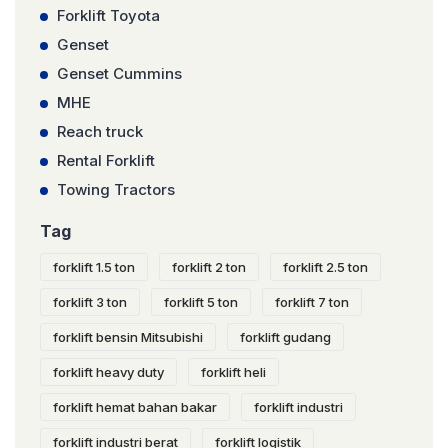
Forklift Toyota
Genset
Genset Cummins
MHE
Reach truck
Rental Forklift
Towing Tractors
Tag
forklift 1.5 ton
forklift 2 ton
forklift 2.5 ton
forklift 3 ton
forklift 5 ton
forklift 7 ton
forklift bensin Mitsubishi
forklift gudang
forklift heavy duty
forklift heli
forklift hemat bahan bakar
forklift industri
forklift industri berat
forklift logistik