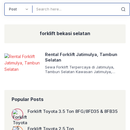
Search
forklift bekasi selatan
Rental Forklift Jatimulya, Tambun
Selatan
Sewa Forklift Terpercaya di Jatimulya,
Tambun Selatan Kawasan Jatimulya,
Tambun Selatan termasuk salah satu
daerah industri dan logistik yang
berkembang pesat di wilayah Bekasi.
Aktivitas bongkar muat, penyimpanan
barang, serta proyek pembangunan di
Popular Posts
daerah ini tentu membutuhkan alat bantu
angkut yang tangguh dan efisien seperti
forklift. Melalui layanan rental forklift
Forklift Toyota 3.5 Ton 8FG/8FD35 & 8FB35
Jatimulya – Tambun Selatan, kami […]
Forklift Toyota 2.5 Ton