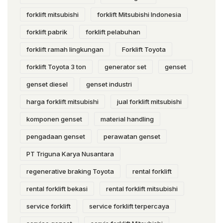
forklift mitsubishi
forklift Mitsubishi Indonesia
forklift pabrik
forklift pelabuhan
forklift ramah lingkungan
Forklift Toyota
forklift Toyota 3 ton
generator set
genset
genset diesel
genset industri
harga forklift mitsubishi
jual forklift mitsubishi
komponen genset
material handling
pengadaan genset
perawatan genset
PT Triguna Karya Nusantara
regenerative braking Toyota
rental forklift
rental forklift bekasi
rental forklift mitsubishi
service forklift
service forklift terpercaya