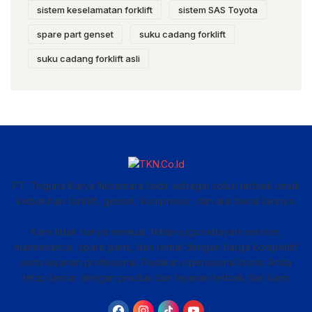
sistem keselamatan forklift
sistem SAS Toyota
spare part genset
suku cadang forklift
suku cadang forklift asli
PT. Triguna Karya Nusantara hadir sebagai solusi terbaik untuk
kebutuhan forklift, genset, kompresor, dan alat berat lainnya.
Kami tidak hanya menjual, tetapi juga melayani service,
maintenance, spare parts, dan rental dengan harga kompetitif
serta layanan profesional. Pastikan operasional bisnis Anda
tetap lancar dengan produk dan layanan terbaik dari kami