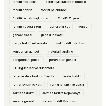
forklift mitsubishi
forklift Mitsubishi Indonesia
forklift pabrik
forklift pelabuhan
forklift ramah lingkungan
Forklift Toyota
forklift Toyota 3 ton
generator set
genset
genset diesel
genset industri
harga forklift mitsubishi
jual forklift mitsubishi
komponen genset
material handling
pengadaan genset
perawatan genset
PT Triguna Karya Nusantara
regenerative braking Toyota
rental forklift
rental forklift bekasi
rental forklift mitsubishi
service forklift
service forklift terpercaya
service genset
servis forklift Mitsubishi