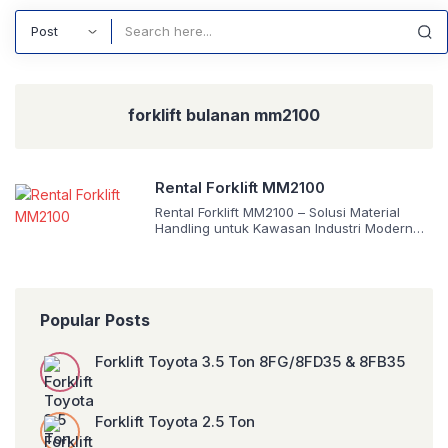
Search
forklift bulanan mm2100
Rental Forklift MM2100
Rental Forklift MM2100 – Solusi Material
Handling untuk Kawasan Industri Modern
Kawasan MM2100, Bekasi merupakan salah
satu zona industri terbesar di Indonesia
yang menampung ratusan perusahaan
manufaktur nasional dan internasional.
Aktivitas logistik, produksi, serta distribusi di
Popular Posts
wilayah ini tentu membutuhkan alat bantu
material handling yang efisien. Untuk
mendukung operasional perusahaan, kami
Forklift Toyota 3.5 Ton 8FG/8FD35 & 8FB35
hadir dengan layanan rental […]
Forklift Toyota 2.5 Ton