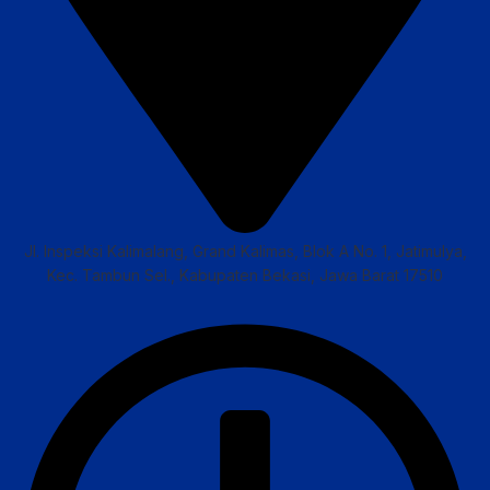
Jl. Inspeksi Kalimalang, Grand Kalimas, Blok A No. 1, Jatimulya,
Kec. Tambun Sel., Kabupaten Bekasi, Jawa Barat 17510