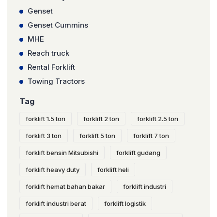
Genset
Genset Cummins
MHE
Reach truck
Rental Forklift
Towing Tractors
Tag
forklift 1.5 ton
forklift 2 ton
forklift 2.5 ton
forklift 3 ton
forklift 5 ton
forklift 7 ton
forklift bensin Mitsubishi
forklift gudang
forklift heavy duty
forklift heli
forklift hemat bahan bakar
forklift industri
forklift industri berat
forklift logistik