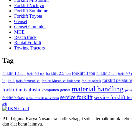
Forklift Mitsubishi
Forklift Nichiyu
Forklift Sumitomo
Forklift Toyota
Genset
Genset Cummins
MHE
Reach truck
Rental Forklift
Towing Tractors
Tag
forklift 3 ton
forklift 2.5 ton
forklift 1.5 ton
forklift 5 ton
forklift 2 ton
forklift 7 
forklift pelabuh
logistik
forklift mitsubishi
forklift Mitsubishi Indonesia
forklift pabrik
material handling
forklift mitsubishi
komponen genset
pen
service forklift
service forklift t
forklift bekasi
rental forklift mitsubishi
asli
PT. Triguna Karya Nusantara hadir sebagai solusi terbaik untuk kebutu
dan alat berat lainnya.