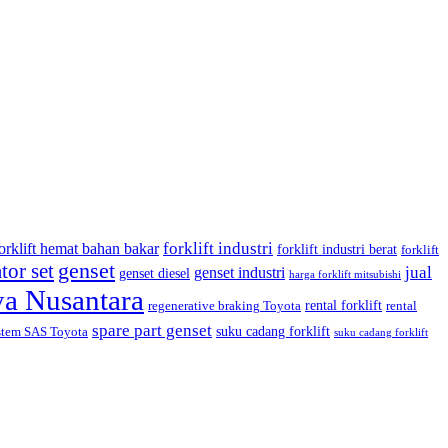
forklift industri
orklift hemat bahan bakar
forklift industri berat
forklift
tor set
genset
jual
genset industri
genset diesel
harga forklift mitsubishi
ya Nusantara
rental forklift
regenerative braking Toyota
rental
spare part genset
suku cadang forklift
stem SAS Toyota
suku cadang forklift