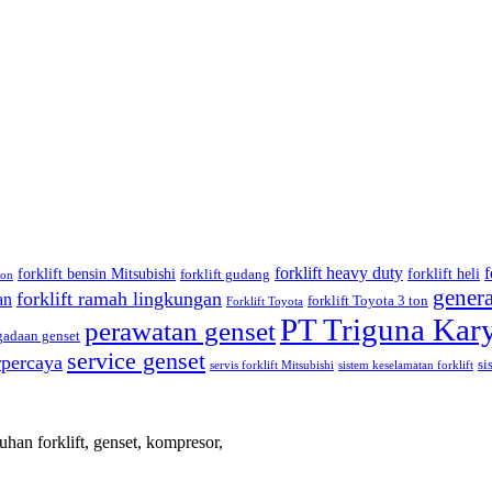
forklift heavy duty
f
forklift bensin Mitsubishi
forklift heli
forklift gudang
ton
genera
forklift ramah lingkungan
an
forklift Toyota 3 ton
Forklift Toyota
PT Triguna Kar
perawatan genset
gadaan genset
service genset
erpercaya
si
servis forklift Mitsubishi
sistem keselamatan forklift
han forklift, genset, kompresor,