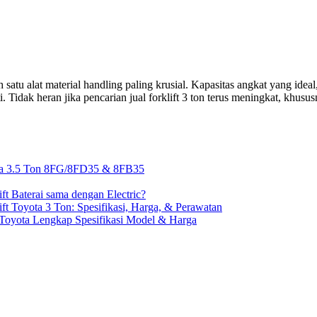
h satu alat material handling paling krusial. Kapasitas angkat yang idea
. Tidak heran jika pencarian jual forklift 3 ton terus meningkat, khus
ota 3.5 Ton 8FG/8FD35 & 8FB35
ft Baterai sama dengan Electric?
ift Toyota 3 Ton: Spesifikasi, Harga, & Perawatan
t Toyota Lengkap Spesifikasi Model & Harga