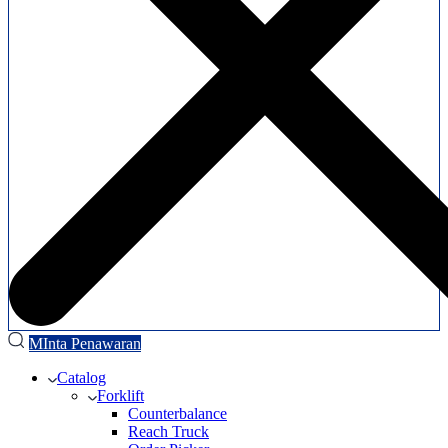
MInta Penawaran
Catalog
Forklift
Counterbalance
Reach Truck