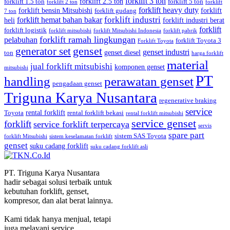
forklift 3 ton
forklift 2.5 ton
forklift 1.5 ton
forklift 5 ton
forklift 2 ton
forklift
forklift heavy duty
forklift bensin Mitsubishi
forklift
forklift gudang
7 ton
forklift industri
forklift hemat bahan bakar
heli
forklift industri berat
forklift
forklift logistik
forklift mitsubishi
forklift Mitsubishi Indonesia
forklift pabrik
forklift ramah lingkungan
pelabuhan
forklift Toyota 3
Forklift Toyota
generator set
genset
genset industri
genset diesel
ton
harga forklift
material
jual forklift mitsubishi
komponen genset
mitsubishi
PT
handling
perawatan genset
pengadaan genset
Triguna Karya Nusantara
regenerative braking
service
rental forklift
Toyota
rental forklift bekasi
rental forklift mitsubishi
service genset
forklift
service forklift terpercaya
servis
spare part
sistem SAS Toyota
forklift Mitsubishi
sistem keselamatan forklift
genset
suku cadang forklift
suku cadang forklift asli
PT. Triguna Karya Nusantara
hadir sebagai solusi terbaik untuk
kebutuhan forklift, genset,
kompresor, dan alat berat lainnya.
Kami tidak hanya menjual, tetapi
juga melayani service,