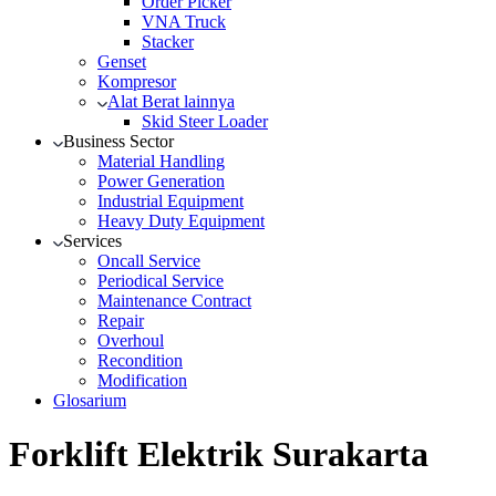
Order Picker
VNA Truck
Stacker
Genset
Kompresor
Alat Berat lainnya
Skid Steer Loader
Business Sector
Material Handling
Power Generation
Industrial Equipment
Heavy Duty Equipment
Services
Oncall Service
Periodical Service
Maintenance Contract
Repair
Overhoul
Recondition
Modification
Glosarium
Forklift Elektrik Surakarta