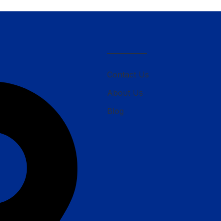
————–
Contact Us
About Us
Blog