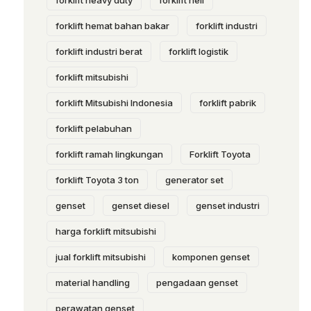
forklift heavy duty
forklift heli
forklift hemat bahan bakar
forklift industri
forklift industri berat
forklift logistik
forklift mitsubishi
forklift Mitsubishi Indonesia
forklift pabrik
forklift pelabuhan
forklift ramah lingkungan
Forklift Toyota
forklift Toyota 3 ton
generator set
genset
genset diesel
genset industri
harga forklift mitsubishi
jual forklift mitsubishi
komponen genset
material handling
pengadaan genset
perawatan genset