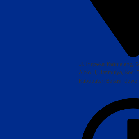
Jl. Inspeksi Kalimalang, 
A No. 1, Jatimulya, Kec. 
Kabupaten Bekasi, Jawa 