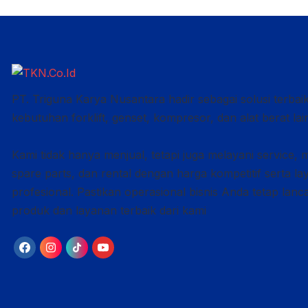
PT. Triguna Karya Nusantara hadir sebagai solusi terbai
kebutuhan forklift, genset, kompresor, dan alat berat lai
Kami tidak hanya menjual, tetapi juga melayani service, 
spare parts, dan rental dengan harga kompetitif serta l
profesional. Pastikan operasional bisnis Anda tetap lan
produk dan layanan terbaik dari kami