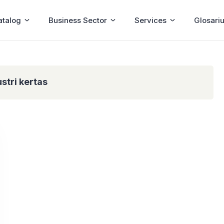
atalog
Business Sector
Services
Glosari
ustri kertas