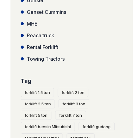
Genset
Genset Cummins
MHE
Reach truck
Rental Forklift
Towing Tractors
Tag
forklift 1.5 ton
forklift 2 ton
forklift 2.5 ton
forklift 3 ton
forklift 5 ton
forklift 7 ton
forklift bensin Mitsubishi
forklift gudang