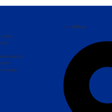
—– Office
k untuk
nnya.
maintenance,
ayanan
car dengan