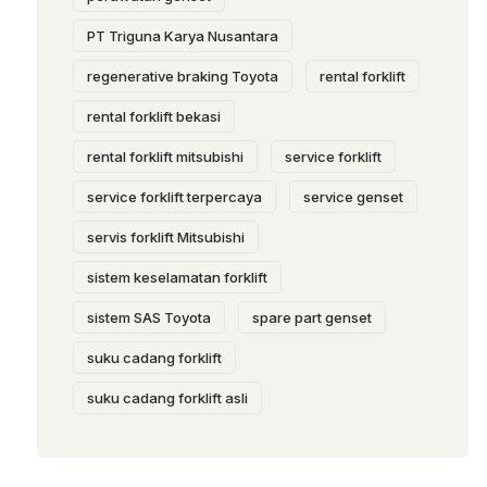
PT Triguna Karya Nusantara
regenerative braking Toyota
rental forklift
rental forklift bekasi
rental forklift mitsubishi
service forklift
service forklift terpercaya
service genset
servis forklift Mitsubishi
sistem keselamatan forklift
sistem SAS Toyota
spare part genset
suku cadang forklift
suku cadang forklift asli