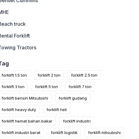
Genset Cummins
MHE
Reach truck
Rental Forklift
Towing Tractors
Tag
forklift 1.5 ton
forklift 2 ton
forklift 2.5 ton
forklift 3 ton
forklift 5 ton
forklift 7 ton
forklift bensin Mitsubishi
forklift gudang
forklift heavy duty
forklift heli
forklift hemat bahan bakar
forklift industri
forklift industri berat
forklift logistik
forklift mitsubishi