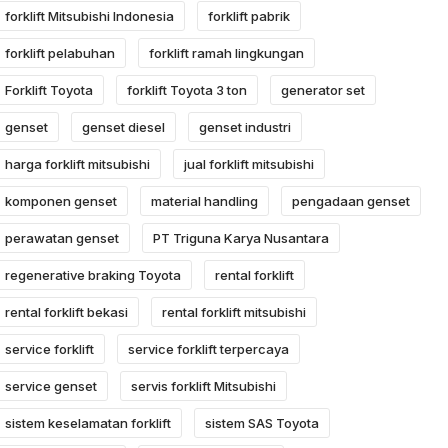
forklift Mitsubishi Indonesia
forklift pabrik
forklift pelabuhan
forklift ramah lingkungan
Forklift Toyota
forklift Toyota 3 ton
generator set
genset
genset diesel
genset industri
harga forklift mitsubishi
jual forklift mitsubishi
komponen genset
material handling
pengadaan genset
perawatan genset
PT Triguna Karya Nusantara
regenerative braking Toyota
rental forklift
rental forklift bekasi
rental forklift mitsubishi
service forklift
service forklift terpercaya
service genset
servis forklift Mitsubishi
sistem keselamatan forklift
sistem SAS Toyota