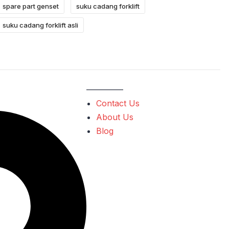
spare part genset
suku cadang forklift
suku cadang forklift asli
————–
Contact Us
About Us
Blog