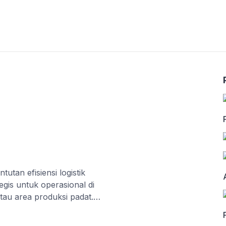
utan efisiensi logistik
tegis untuk operasional di
atau area produksi padat.
 (FG15N dan FD15N), hadir
cah, dan […]