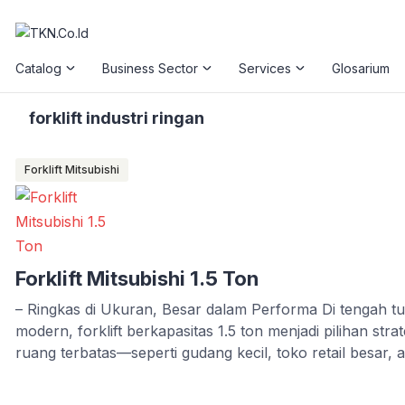
Catalog
Business Sector
Services
Glosarium
forklift industri ringan
Forklift Mitsubishi
Forklift Mitsubishi 1.5 Ton
– Ringkas di Ukuran, Besar dalam Performa Di tengah tunt
modern, forklift berkapasitas 1.5 ton menjadi pilihan stra
ruang terbatas—seperti gudang kecil, toko retail besar, 
Forklift Mitsubishi 1.5 ton, khususnya dari seri Grendia
sebagai jawaban atas kebutuhan akan mesin ringkas, lin