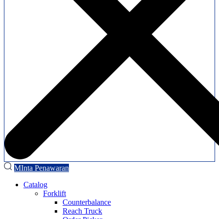
MInta Penawaran
Catalog
Forklift
Counterbalance
Reach Truck