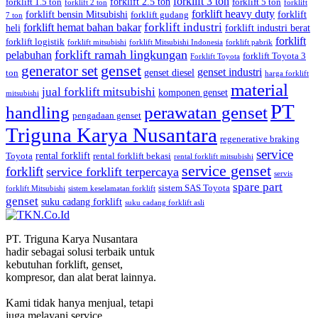
forklift 3 ton
forklift 2.5 ton
forklift 1.5 ton
forklift 5 ton
forklift 2 ton
forklift
forklift heavy duty
forklift bensin Mitsubishi
forklift
forklift gudang
7 ton
forklift industri
forklift hemat bahan bakar
heli
forklift industri berat
forklift
forklift logistik
forklift mitsubishi
forklift Mitsubishi Indonesia
forklift pabrik
forklift ramah lingkungan
pelabuhan
forklift Toyota 3
Forklift Toyota
generator set
genset
genset industri
genset diesel
ton
harga forklift
material
jual forklift mitsubishi
komponen genset
mitsubishi
PT
handling
perawatan genset
pengadaan genset
Triguna Karya Nusantara
regenerative braking
service
rental forklift
Toyota
rental forklift bekasi
rental forklift mitsubishi
service genset
forklift
service forklift terpercaya
servis
spare part
sistem SAS Toyota
forklift Mitsubishi
sistem keselamatan forklift
genset
suku cadang forklift
suku cadang forklift asli
PT. Triguna Karya Nusantara
hadir sebagai solusi terbaik untuk
kebutuhan forklift, genset,
kompresor, dan alat berat lainnya.
Kami tidak hanya menjual, tetapi
juga melayani service,