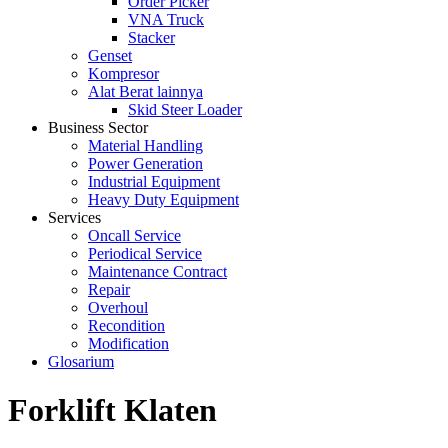
Order Picker
VNA Truck
Stacker
Genset
Kompresor
Alat Berat lainnya
Skid Steer Loader
Business Sector
Material Handling
Power Generation
Industrial Equipment
Heavy Duty Equipment
Services
Oncall Service
Periodical Service
Maintenance Contract
Repair
Overhoul
Recondition
Modification
Glosarium
Forklift Klaten