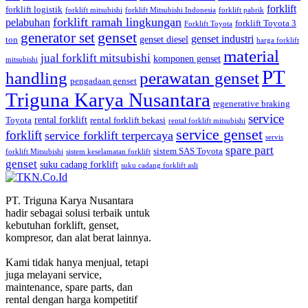
forklift
forklift logistik
forklift mitsubishi
forklift Mitsubishi Indonesia
forklift pabrik
forklift ramah lingkungan
pelabuhan
forklift Toyota 3
Forklift Toyota
generator set
genset
genset industri
genset diesel
ton
harga forklift
material
jual forklift mitsubishi
komponen genset
mitsubishi
PT
handling
perawatan genset
pengadaan genset
Triguna Karya Nusantara
regenerative braking
service
rental forklift
Toyota
rental forklift bekasi
rental forklift mitsubishi
service genset
forklift
service forklift terpercaya
servis
spare part
sistem SAS Toyota
forklift Mitsubishi
sistem keselamatan forklift
genset
suku cadang forklift
suku cadang forklift asli
PT. Triguna Karya Nusantara
hadir sebagai solusi terbaik untuk
kebutuhan forklift, genset,
kompresor, dan alat berat lainnya.
Kami tidak hanya menjual, tetapi
juga melayani service,
maintenance, spare parts, dan
rental dengan harga kompetitif