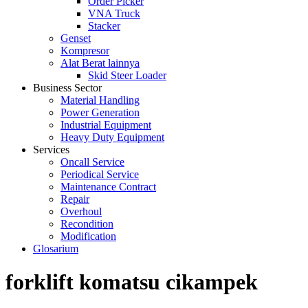
Order Picker
VNA Truck
Stacker
Genset
Kompresor
Alat Berat lainnya
Skid Steer Loader
Business Sector
Material Handling
Power Generation
Industrial Equipment
Heavy Duty Equipment
Services
Oncall Service
Periodical Service
Maintenance Contract
Repair
Overhoul
Recondition
Modification
Glosarium
forklift komatsu cikampek