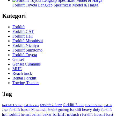
Forklift Toyota Lengkap Spesifikasi Model & Harga
Kategori
Forklift
Forklift CAT
Forklift Heli
Forklift Mitsubishi
Forklift Nichiyu
Forklift Sumitomo
Forklift Toyota
Genset
Genset Cummins
MHE
Reach truck
Rental Forklift
Towing Tractors
Tag
forklift 3 ton
forklift 2.5 ton
forklift 1.5 ton
forklift 5 ton
forklift 2 ton
forklift
forklift heavy duty
forklift bensin Mitsubishi
forklift
forklift gudang
7 ton
forklift industri
forklift hemat bahan bakar
heli
forklift industri berat