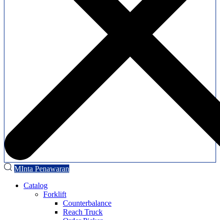
MInta Penawaran
Catalog
Forklift
Counterbalance
Reach Truck