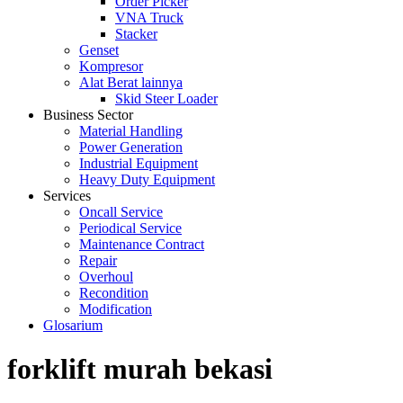
Order Picker
VNA Truck
Stacker
Genset
Kompresor
Alat Berat lainnya
Skid Steer Loader
Business Sector
Material Handling
Power Generation
Industrial Equipment
Heavy Duty Equipment
Services
Oncall Service
Periodical Service
Maintenance Contract
Repair
Overhoul
Recondition
Modification
Glosarium
forklift murah bekasi