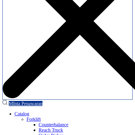
MInta Penawaran
Catalog
Forklift
Counterbalance
Reach Truck