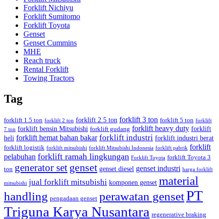
Forklift Nichiyu
Forklift Sumitomo
Forklift Toyota
Genset
Genset Cummins
MHE
Reach truck
Rental Forklift
Towing Tractors
Tag
forklift 3 ton
forklift 2.5 ton
forklift 1.5 ton
forklift 5 ton
forklift 2 ton
forklift
forklift heavy duty
forklift bensin Mitsubishi
forklift
forklift gudang
7 ton
forklift industri
forklift hemat bahan bakar
heli
forklift industri berat
forklift
forklift logistik
forklift mitsubishi
forklift Mitsubishi Indonesia
forklift pabrik
forklift ramah lingkungan
pelabuhan
forklift Toyota 3
Forklift Toyota
generator set
genset
genset industri
genset diesel
ton
harga forklift
material
jual forklift mitsubishi
komponen genset
mitsubishi
PT
handling
perawatan genset
pengadaan genset
Triguna Karya Nusantara
regenerative braking