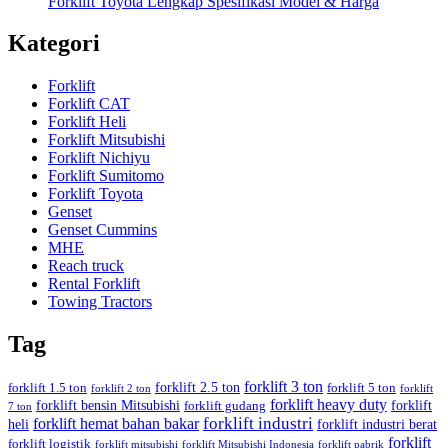
Forklift Toyota Lengkap Spesifikasi Model & Harga
Kategori
Forklift
Forklift CAT
Forklift Heli
Forklift Mitsubishi
Forklift Nichiyu
Forklift Sumitomo
Forklift Toyota
Genset
Genset Cummins
MHE
Reach truck
Rental Forklift
Towing Tractors
Tag
forklift 3 ton
forklift 2.5 ton
forklift 1.5 ton
forklift 5 ton
forklift 2 ton
forklift
forklift heavy duty
forklift bensin Mitsubishi
forklift
forklift gudang
7 ton
forklift industri
forklift hemat bahan bakar
heli
forklift industri berat
forklift
forklift logistik
forklift mitsubishi
forklift Mitsubishi Indonesia
forklift pabrik