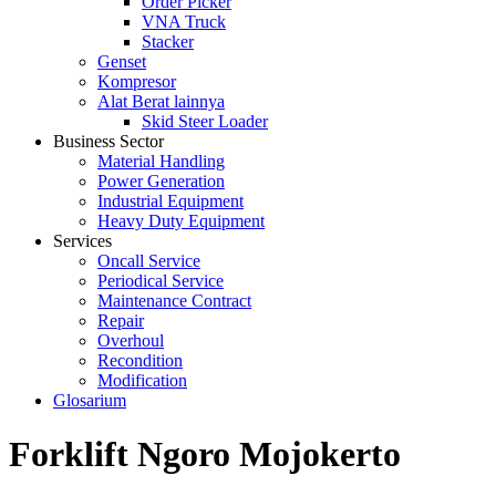
Order Picker
VNA Truck
Stacker
Genset
Kompresor
Alat Berat lainnya
Skid Steer Loader
Business Sector
Material Handling
Power Generation
Industrial Equipment
Heavy Duty Equipment
Services
Oncall Service
Periodical Service
Maintenance Contract
Repair
Overhoul
Recondition
Modification
Glosarium
Forklift Ngoro Mojokerto