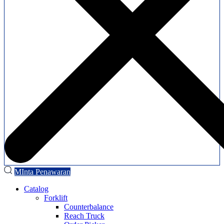
MInta Penawaran
Catalog
Forklift
Counterbalance
Reach Truck