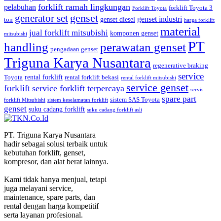
forklift ramah lingkungan
pelabuhan
forklift Toyota 3
Forklift Toyota
generator set
genset
genset industri
genset diesel
ton
harga forklift
material
jual forklift mitsubishi
komponen genset
mitsubishi
PT
handling
perawatan genset
pengadaan genset
Triguna Karya Nusantara
regenerative braking
service
rental forklift
Toyota
rental forklift bekasi
rental forklift mitsubishi
service genset
forklift
service forklift terpercaya
servis
spare part
sistem SAS Toyota
forklift Mitsubishi
sistem keselamatan forklift
genset
suku cadang forklift
suku cadang forklift asli
PT. Triguna Karya Nusantara
hadir sebagai solusi terbaik untuk
kebutuhan forklift, genset,
kompresor, dan alat berat lainnya.
Kami tidak hanya menjual, tetapi
juga melayani service,
maintenance, spare parts, dan
rental dengan harga kompetitif
serta layanan profesional.