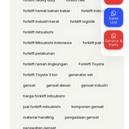
forklift heavy duty
forklift heli
forklift hemat bahan bakar
forklift industri
Sales
forklift industri berat
forklift logistik
Unit
forklift mitsubishi
Service &
forklift Mitsubishi Indonesia
forklift pabrik
Parts
forklift pelabuhan
forklift ramah lingkungan
Forklift Toyota
forklift Toyota 3 ton
generator set
genset
genset diesel
genset industri
harga forklift mitsubishi
jual forklift mitsubishi
komponen genset
material handling
pengadaan genset
perawatan genset