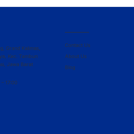
————–
Contact Us
ng, Grand Kalimas,
lya, Kec. Tambun
About Us
si, Jawa Barat
Blog
 – 17:00