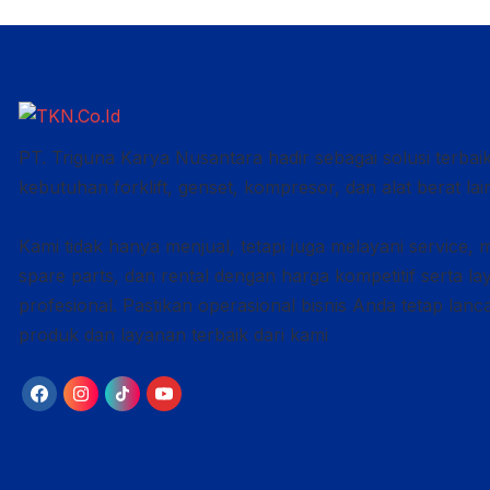
PT. Triguna Karya Nusantara hadir sebagai solusi terbai
kebutuhan forklift, genset, kompresor, dan alat berat lai
Kami tidak hanya menjual, tetapi juga melayani service, 
spare parts, dan rental dengan harga kompetitif serta l
profesional. Pastikan operasional bisnis Anda tetap lan
produk dan layanan terbaik dari kami