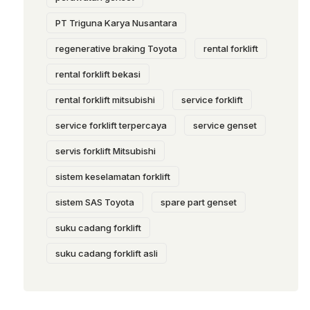
PT Triguna Karya Nusantara
regenerative braking Toyota
rental forklift
rental forklift bekasi
rental forklift mitsubishi
service forklift
service forklift terpercaya
service genset
servis forklift Mitsubishi
sistem keselamatan forklift
sistem SAS Toyota
spare part genset
suku cadang forklift
suku cadang forklift asli