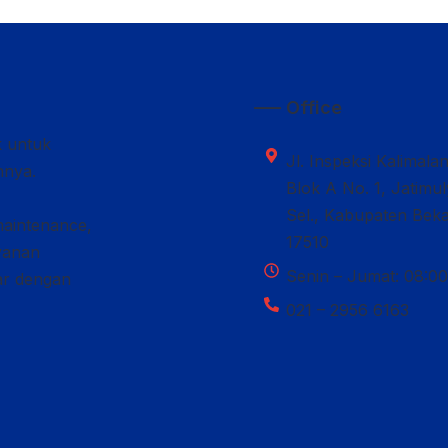
—– Office
k untuk
Jl. Inspeksi Kalimala
nnya.
Blok A No. 1, Jatimu
Sel., Kabupaten Beka
maintenance,
17510
ayanan
Senin – Jumat: 08:00
car dengan
021 – 2956 6163