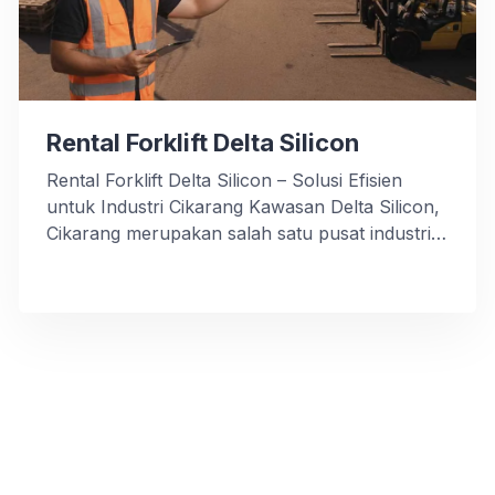
Rental Forklift Delta Silicon
Rental Forklift Delta Silicon – Solusi Efisien
untuk Industri Cikarang Kawasan Delta Silicon,
Cikarang merupakan salah satu pusat industri
modern di Kabupaten Bekasi. Dengan ratusan
perusahaan manufaktur dari berbagai sektor —
mulai dari otomotif, elektronik, hingga logistik —
kebutuhan alat angkat seperti forklift menjadi
sangat penting. Kami menyediakan layanan
rental forklift Delta Silicon dengan sistem […]