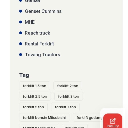
Genset
Genset Cummins
MHE
Reach truck
Rental Forklift
Towing Tractors
Tag
forklift 1.5 ton
forklift 2 ton
forklift 2.5 ton
forklift 3 ton
forklift 5 ton
forklift 7 ton
forklift bensin Mitsubishi
forklift gudang
Inquiry