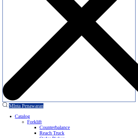
MInta Penawaran
Catalog
Forklift
Counterbalance
Reach Truck