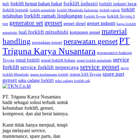
forklift industri
forklift hemat bahan bakar
heli
forklift industri berat
forklift
forklift logistik
forklift mitsubishi
forklift Mitsubishi Indonesia
forklift pabrik
forklift ramah lingkungan
pelabuhan
forklift Toyota 3
Forklift Toyota
generator set
genset
genset industri
genset diesel
ton
harga forklift
material
jual forklift mitsubishi
komponen genset
mitsubishi
PT
handling
perawatan genset
pengadaan genset
Triguna Karya Nusantara
regenerative braking
service
rental forklift
Toyota
rental forklift bekasi
rental forklift mitsubishi
service genset
forklift
service forklift terpercaya
servis
spare part
sistem SAS Toyota
forklift Mitsubishi
sistem keselamatan forklift
genset
suku cadang forklift
suku cadang forklift asli
PT. Triguna Karya Nusantara
hadir sebagai solusi terbaik untuk
kebutuhan forklift, genset,
kompresor, dan alat berat lainnya.
Kami tidak hanya menjual, tetapi
juga melayani service,
maintenance, spare parts, dan