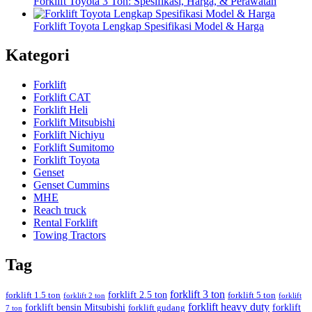
Forklift Toyota 3 Ton: Spesifikasi, Harga, & Perawatan
Forklift Toyota Lengkap Spesifikasi Model & Harga
Kategori
Forklift
Forklift CAT
Forklift Heli
Forklift Mitsubishi
Forklift Nichiyu
Forklift Sumitomo
Forklift Toyota
Genset
Genset Cummins
MHE
Reach truck
Rental Forklift
Towing Tractors
Tag
forklift 3 ton
forklift 2.5 ton
forklift 1.5 ton
forklift 5 ton
forklift 2 ton
forklift
forklift heavy duty
forklift bensin Mitsubishi
forklift
forklift gudang
7 ton