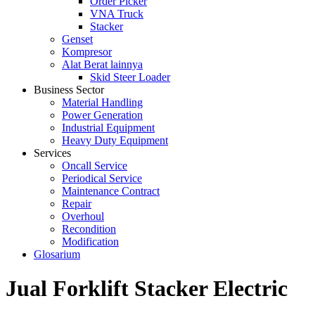
Order Picker
VNA Truck
Stacker
Genset
Kompresor
Alat Berat lainnya
Skid Steer Loader
Business Sector
Material Handling
Power Generation
Industrial Equipment
Heavy Duty Equipment
Services
Oncall Service
Periodical Service
Maintenance Contract
Repair
Overhoul
Recondition
Modification
Glosarium
Jual Forklift Stacker Electric