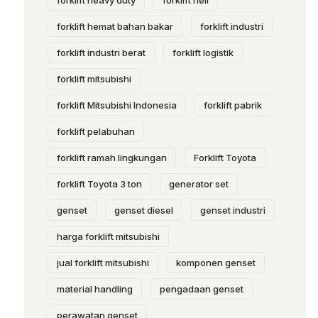
forklift heavy duty
forklift heli
forklift hemat bahan bakar
forklift industri
forklift industri berat
forklift logistik
forklift mitsubishi
forklift Mitsubishi Indonesia
forklift pabrik
forklift pelabuhan
forklift ramah lingkungan
Forklift Toyota
forklift Toyota 3 ton
generator set
genset
genset diesel
genset industri
harga forklift mitsubishi
jual forklift mitsubishi
komponen genset
material handling
pengadaan genset
perawatan genset