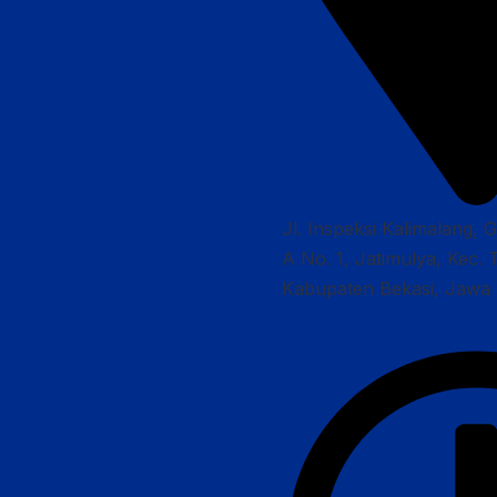
Jl. Inspeksi Kalimalang, 
A No. 1, Jatimulya, Kec. 
Kabupaten Bekasi, Jawa 