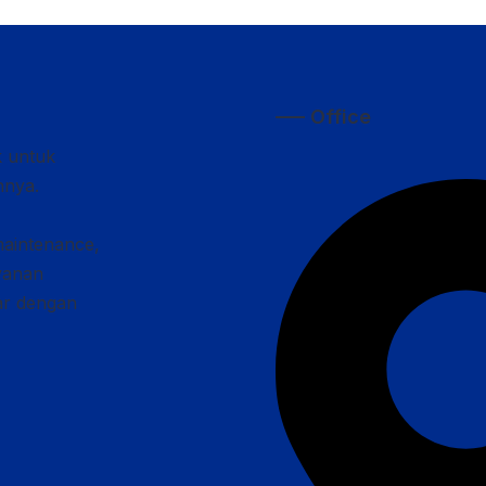
—– Office
k untuk
nnya.
maintenance,
ayanan
car dengan