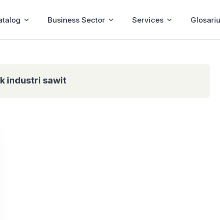
atalog
Business Sector
Services
Glosari
uk industri sawit