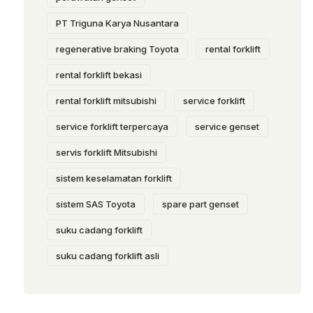
PT Triguna Karya Nusantara
regenerative braking Toyota
rental forklift
rental forklift bekasi
rental forklift mitsubishi
service forklift
service forklift terpercaya
service genset
servis forklift Mitsubishi
sistem keselamatan forklift
sistem SAS Toyota
spare part genset
suku cadang forklift
suku cadang forklift asli