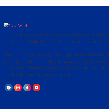
PT. Triguna Karya Nusantara hadir sebagai solusi terbai
kebutuhan forklift, genset, kompresor, dan alat berat lai
Kami tidak hanya menjual, tetapi juga melayani service, 
spare parts, dan rental dengan harga kompetitif serta l
profesional. Pastikan operasional bisnis Anda tetap lan
produk dan layanan terbaik dari kami