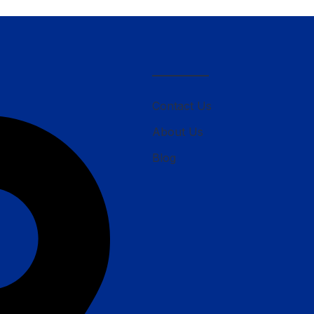
————–
Contact Us
About Us
Blog