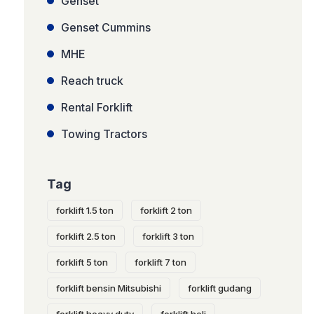
Genset
Genset Cummins
MHE
Reach truck
Rental Forklift
Towing Tractors
Tag
forklift 1.5 ton
forklift 2 ton
forklift 2.5 ton
forklift 3 ton
forklift 5 ton
forklift 7 ton
forklift bensin Mitsubishi
forklift gudang