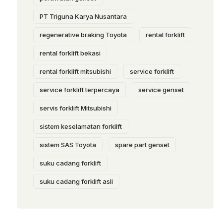
PT Triguna Karya Nusantara
regenerative braking Toyota
rental forklift
rental forklift bekasi
rental forklift mitsubishi
service forklift
service forklift terpercaya
service genset
servis forklift Mitsubishi
sistem keselamatan forklift
sistem SAS Toyota
spare part genset
suku cadang forklift
suku cadang forklift asli