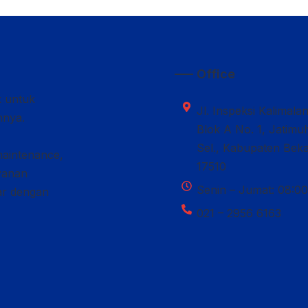
—– Office
k untuk
Jl. Inspeksi Kalimala
nnya.
Blok A No. 1, Jatimu
Sel., Kabupaten Beka
maintenance,
17510
ayanan
Senin – Jumat: 08:00
car dengan
021 – 2956 6163