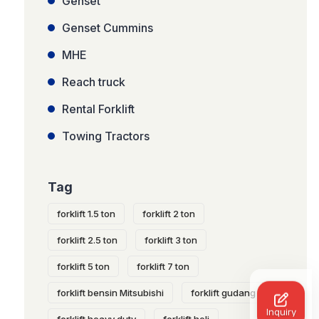
Genset
Genset Cummins
MHE
Reach truck
Rental Forklift
Towing Tractors
Tag
forklift 1.5 ton
forklift 2 ton
forklift 2.5 ton
forklift 3 ton
forklift 5 ton
forklift 7 ton
forklift bensin Mitsubishi
forklift gudang
Inquiry