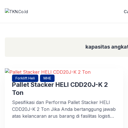
C
kapasitas angka
Forklift Heli
MHE
Pallet Stacker HELI CDD20J-K 2
Ton
Spesifikasi dan Performa Pallet Stacker HELI
CDD20J-K 2 Ton Jika Anda bertanggung jawab
atas kelancaran arus barang di fasilitas logistik,
Anda pasti menyadari betapa krusialnya peran