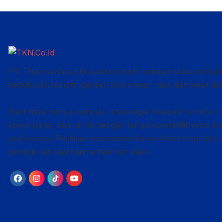
PT. Triguna Karya Nusantara hadir sebagai solusi terbai
kebutuhan forklift, genset, kompresor, dan alat berat lai
Kami tidak hanya menjual, tetapi juga melayani service, 
spare parts, dan rental dengan harga kompetitif serta l
profesional. Pastikan operasional bisnis Anda tetap lan
produk dan layanan terbaik dari kami