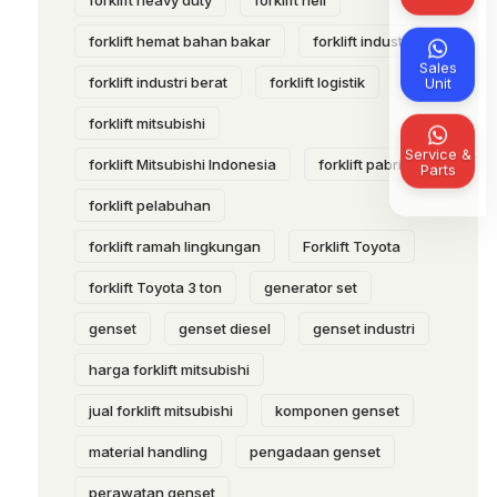
forklift heavy duty
forklift heli
forklift hemat bahan bakar
forklift industri
Sales
forklift industri berat
forklift logistik
Unit
forklift mitsubishi
Service &
forklift Mitsubishi Indonesia
forklift pabrik
Parts
forklift pelabuhan
forklift ramah lingkungan
Forklift Toyota
forklift Toyota 3 ton
generator set
genset
genset diesel
genset industri
harga forklift mitsubishi
jual forklift mitsubishi
komponen genset
material handling
pengadaan genset
perawatan genset