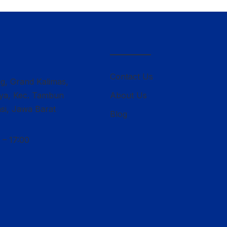
————–
Contact Us
ng, Grand Kalimas,
lya, Kec. Tambun
About Us
si, Jawa Barat
Blog
 – 17:00