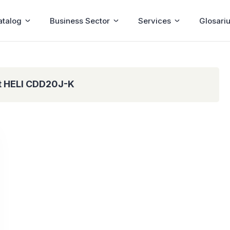
atalog
Business Sector
Services
Glosari
t HELI CDD20J-K