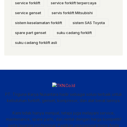
service forklift
service forklift terpercaya
service genset
servis forklift Mitsubishi
sistem keselamatan forklift
sistem SAS Toyota
spare part genset
suku cadang forklift
suku cadang forklift asli
PT. Triguna Karya Nusantara hadir sebagai solusi terbaik untuk
kebutuhan forklift, genset, kompresor, dan alat berat lainnya.
Kami tidak hanya menjual, tetapi juga melayani service,
maintenance, spare parts, dan rental dengan harga kompetitif
serta layanan profesional. Pastikan operasional bisnis Anda