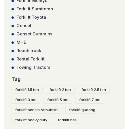
Forklift Nichiyu
Forklift Sumitomo
Forklift Toyota
Genset
Genset Cummins
MHE
Reach truck
Rental Forklift
Towing Tractors
Tag
forklift 1.5 ton
forklift 2 ton
forklift 2.5 ton
forklift 3 ton
forklift 5 ton
forklift 7 ton
forklift bensin Mitsubishi
forklift gudang
forklift heavy duty
forklift heli