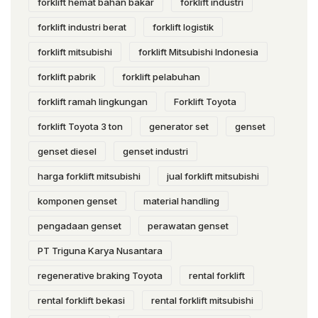
forklift hemat bahan bakar
forklift industri
forklift industri berat
forklift logistik
forklift mitsubishi
forklift Mitsubishi Indonesia
forklift pabrik
forklift pelabuhan
forklift ramah lingkungan
Forklift Toyota
forklift Toyota 3 ton
generator set
genset
genset diesel
genset industri
harga forklift mitsubishi
jual forklift mitsubishi
komponen genset
material handling
pengadaan genset
perawatan genset
PT Triguna Karya Nusantara
regenerative braking Toyota
rental forklift
rental forklift bekasi
rental forklift mitsubishi