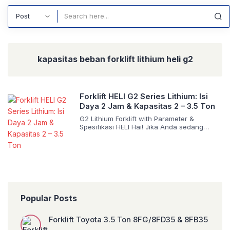
Search
kapasitas beban forklift lithium heli g2
Forklift HELI G2 Series Lithium: Isi
Daya 2 Jam & Kapasitas 2 – 3.5 Ton
G2 Lithium Forklift with Parameter &
Spesifikasi HELI Hai! Jika Anda sedang
mengevaluasi ulang sistem logistik gudang
Anda, Anda mungkin sudah menyadari
bahwa forklift bertenaga diesel atau aki
basah (lead-acid) mulai terasa seperti
teknologi masa lalu. Layaknya beralih dari
ponsel lipat ke smartphone, transisi ke
energi lithium bukan lagi sekadar tren,
melainkan keharusan operasional. Saat […]
Popular Posts
Forklift Toyota 3.5 Ton 8FG/8FD35 & 8FB35