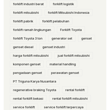
forklift industri berat
forklift logistik
forklift mitsubishi
forklift Mitsubishi Indonesia
forklift pabrik
forklift pelabuhan
forklift ramah lingkungan
Forklift Toyota
forklift Toyota 3 ton
generator set
genset
genset diesel
genset industri
harga forklift mitsubishi
jual forklift mitsubishi
komponen genset
material handling
pengadaan genset
perawatan genset
PT Triguna Karya Nusantara
regenerative braking Toyota
rental forklift
rental forklift bekasi
rental forklift mitsubishi
service forklift
service forklift terpercaya