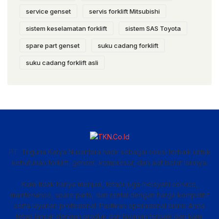
service genset
servis forklift Mitsubishi
sistem keselamatan forklift
sistem SAS Toyota
spare part genset
suku cadang forklift
suku cadang forklift asli
PT. Triguna Karya Nusantara hadir sebagai solusi terbaik untuk
kebutuhan forklift, genset, kompresor, dan alat berat lainnya.
Kami tidak hanya menjual, tetapi juga melayani service,
maintenance, spare parts, dan rental dengan harga kompetitif
serta layanan profesional. Pastikan operasional bisnis Anda
tetap lancar dengan produk dan layanan terbaik dari kami