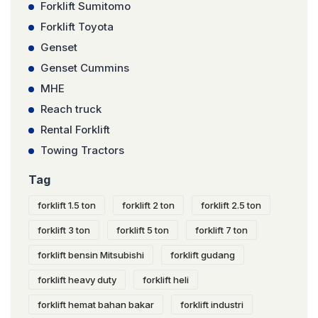
Forklift Sumitomo
Forklift Toyota
Genset
Genset Cummins
MHE
Reach truck
Rental Forklift
Towing Tractors
Tag
forklift 1.5 ton
forklift 2 ton
forklift 2.5 ton
forklift 3 ton
forklift 5 ton
forklift 7 ton
forklift bensin Mitsubishi
forklift gudang
forklift heavy duty
forklift heli
forklift hemat bahan bakar
forklift industri