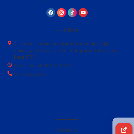
—– Office
Jl. Inspeksi Kalimalang, Grand Kalimas, Blok A No. 1,
Jatimulya, Kec. Tambun Sel., Kabupaten Bekasi, Jawa
Barat 17510
Senin – Jumat: 08:00 – 17:00
021 – 2956 6163
————–
Contact Us
Inquiry