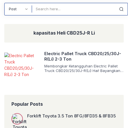
Search
kapasitas Heli CBD25J-R Li
Electric Pallet Truck CBD20/25/30J-
R(Li) 2-3 Ton
Membongkar Ketangguhan Electric Pallet
Truck CBD20/25/30J-R(Li) Hai! Bayangkan
sebuah pembuluh darah utama dalam
operasi logistik Anda mengalami
penyumbatan. Arus barang mandek,
tenggat waktu terlewat, dan biaya
operasional membengkak tanpa kendali.
Memilih peralatan material handling yang
tepat bukan sekadar urusan teknis,
Popular Posts
melainkan investasi strategis untuk
menjaga detak jantung rantai pasok Anda
Forklift Toyota 3.5 Ton 8FG/8FD35 & 8FB35
tetap stabil. Hari ini, saya […]