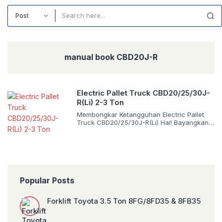
Search
manual book CBD20J-R
Electric Pallet Truck CBD20/25/30J-
R(Li) 2-3 Ton
Membongkar Ketangguhan Electric Pallet
Truck CBD20/25/30J-R(Li) Hai! Bayangkan
sebuah pembuluh darah utama dalam
operasi logistik Anda mengalami
penyumbatan. Arus barang mandek,
tenggat waktu terlewat, dan biaya
operasional membengkak tanpa kendali.
Memilih peralatan material handling yang
tepat bukan sekadar urusan teknis,
Popular Posts
melainkan investasi strategis untuk
menjaga detak jantung rantai pasok Anda
Forklift Toyota 3.5 Ton 8FG/8FD35 & 8FB35
tetap stabil. Hari ini, saya […]