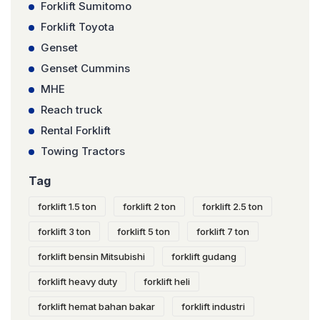
Forklift Sumitomo
Forklift Toyota
Genset
Genset Cummins
MHE
Reach truck
Rental Forklift
Towing Tractors
Tag
forklift 1.5 ton
forklift 2 ton
forklift 2.5 ton
forklift 3 ton
forklift 5 ton
forklift 7 ton
forklift bensin Mitsubishi
forklift gudang
forklift heavy duty
forklift heli
forklift hemat bahan bakar
forklift industri