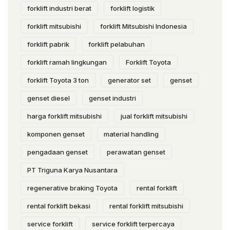
forklift industri berat
forklift logistik
forklift mitsubishi
forklift Mitsubishi Indonesia
forklift pabrik
forklift pelabuhan
forklift ramah lingkungan
Forklift Toyota
forklift Toyota 3 ton
generator set
genset
genset diesel
genset industri
harga forklift mitsubishi
jual forklift mitsubishi
komponen genset
material handling
pengadaan genset
perawatan genset
PT Triguna Karya Nusantara
regenerative braking Toyota
rental forklift
rental forklift bekasi
rental forklift mitsubishi
service forklift
service forklift terpercaya