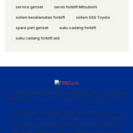
service genset
servis forklift Mitsubishi
sistem keselamatan forklift
sistem SAS Toyota
spare part genset
suku cadang forklift
suku cadang forklift asli
PT. Triguna Karya Nusantara hadir sebagai solusi terbaik untuk
kebutuhan forklift, genset, kompresor, dan alat berat lainnya.
Kami tidak hanya menjual, tetapi juga melayani service,
maintenance, spare parts, dan rental dengan harga kompetitif
serta layanan profesional. Pastikan operasional bisnis Anda
tetap lancar dengan produk dan layanan terbaik dari kami