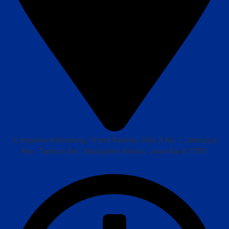
Jl. Inspeksi Kalimalang, Grand Kalimas, Blok A No. 1, Jatimulya,
Kec. Tambun Sel., Kabupaten Bekasi, Jawa Barat 17510