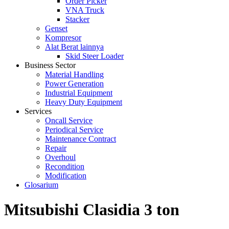
Order Picker
VNA Truck
Stacker
Genset
Kompresor
Alat Berat lainnya
Skid Steer Loader
Business Sector
Material Handling
Power Generation
Industrial Equipment
Heavy Duty Equipment
Services
Oncall Service
Periodical Service
Maintenance Contract
Repair
Overhoul
Recondition
Modification
Glosarium
Mitsubishi Clasidia 3 ton