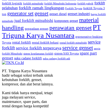
forklift
forklift logistik
forklift mitsubishi
forklift Mitsubishi Indonesia
forklift pabrik
forklift ramah lingkungan
pelabuhan
forklift Toyota 3
Forklift Toyota
generator set
genset
genset industri
genset diesel
ton
harga forklift
material
jual forklift mitsubishi
komponen genset
mitsubishi
PT
handling
perawatan genset
pengadaan genset
Triguna Karya Nusantara
regenerative braking
service
rental forklift
Toyota
rental forklift bekasi
rental forklift mitsubishi
service genset
forklift
service forklift terpercaya
servis
spare part
sistem SAS Toyota
forklift Mitsubishi
sistem keselamatan forklift
genset
suku cadang forklift
suku cadang forklift asli
PT. Triguna Karya Nusantara
hadir sebagai solusi terbaik untuk
kebutuhan forklift, genset,
kompresor, dan alat berat lainnya.
Kami tidak hanya menjual, tetapi
juga melayani service,
maintenance, spare parts, dan
rental dengan harga kompetitif