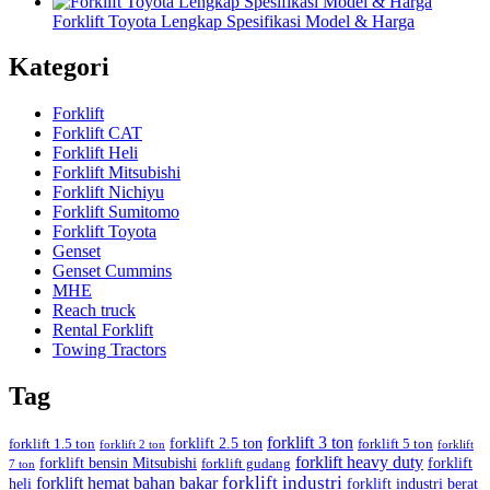
Forklift Toyota Lengkap Spesifikasi Model & Harga
Kategori
Forklift
Forklift CAT
Forklift Heli
Forklift Mitsubishi
Forklift Nichiyu
Forklift Sumitomo
Forklift Toyota
Genset
Genset Cummins
MHE
Reach truck
Rental Forklift
Towing Tractors
Tag
forklift 3 ton
forklift 2.5 ton
forklift 1.5 ton
forklift 5 ton
forklift 2 ton
forklift
forklift heavy duty
forklift bensin Mitsubishi
forklift
forklift gudang
7 ton
forklift industri
forklift hemat bahan bakar
heli
forklift industri berat