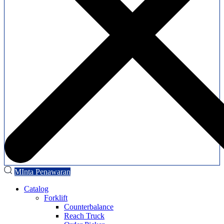
MInta Penawaran
Catalog
Forklift
Counterbalance
Reach Truck