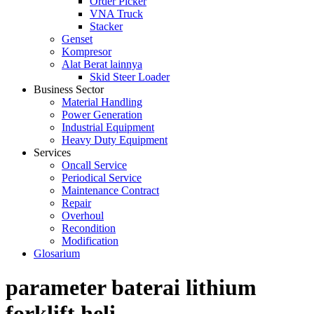
Order Picker
VNA Truck
Stacker
Genset
Kompresor
Alat Berat lainnya
Skid Steer Loader
Business Sector
Material Handling
Power Generation
Industrial Equipment
Heavy Duty Equipment
Services
Oncall Service
Periodical Service
Maintenance Contract
Repair
Overhoul
Recondition
Modification
Glosarium
parameter baterai lithium
forklift heli