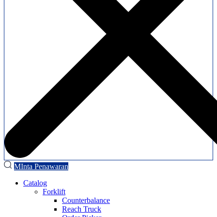
MInta Penawaran
Catalog
Forklift
Counterbalance
Reach Truck