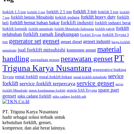
forklift 3 ton
forklift 2.5 ton
forklift 1.5 ton
forklift 5 ton
forklift 2 ton
forklift
forklift heavy duty
forklift bensin Mitsubishi
forklift
forklift gudang
7 ton
forklift industri
forklift hemat bahan bakar
heli
forklift industri berat
forklift
forklift logistik
forklift mitsubishi
forklift Mitsubishi Indonesia
forklift pabrik
forklift ramah lingkungan
pelabuhan
forklift Toyota 3
Forklift Toyota
generator set
genset
genset industri
genset diesel
ton
harga forklift
material
jual forklift mitsubishi
komponen genset
mitsubishi
PT
handling
perawatan genset
pengadaan genset
Triguna Karya Nusantara
regenerative braking
service
rental forklift
Toyota
rental forklift bekasi
rental forklift mitsubishi
service genset
forklift
service forklift terpercaya
servis
spare part
sistem SAS Toyota
forklift Mitsubishi
sistem keselamatan forklift
genset
suku cadang forklift
suku cadang forklift asli
PT. Triguna Karya Nusantara
hadir sebagai solusi terbaik untuk
kebutuhan forklift, genset,
kompresor, dan alat berat lainnya.