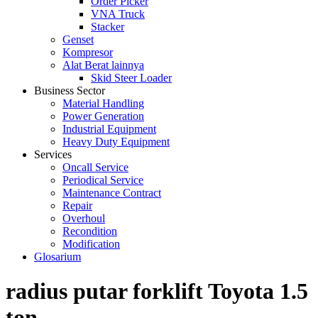
Order Picker
VNA Truck
Stacker
Genset
Kompresor
Alat Berat lainnya
Skid Steer Loader
Business Sector
Material Handling
Power Generation
Industrial Equipment
Heavy Duty Equipment
Services
Oncall Service
Periodical Service
Maintenance Contract
Repair
Overhoul
Recondition
Modification
Glosarium
radius putar forklift Toyota 1.5
ton