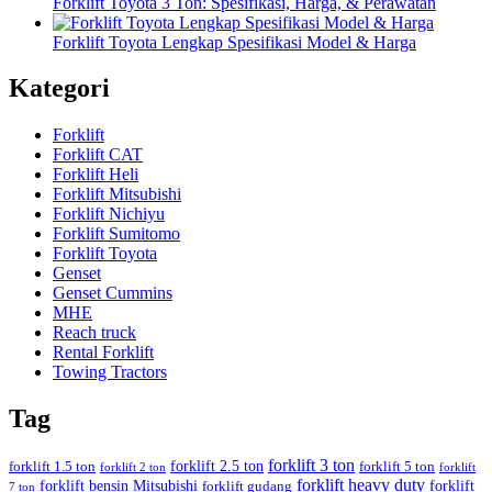
Forklift Toyota 3 Ton: Spesifikasi, Harga, & Perawatan
Forklift Toyota Lengkap Spesifikasi Model & Harga
Kategori
Forklift
Forklift CAT
Forklift Heli
Forklift Mitsubishi
Forklift Nichiyu
Forklift Sumitomo
Forklift Toyota
Genset
Genset Cummins
MHE
Reach truck
Rental Forklift
Towing Tractors
Tag
forklift 3 ton
forklift 2.5 ton
forklift 1.5 ton
forklift 5 ton
forklift 2 ton
forklift
forklift heavy duty
forklift bensin Mitsubishi
forklift
forklift gudang
7 ton