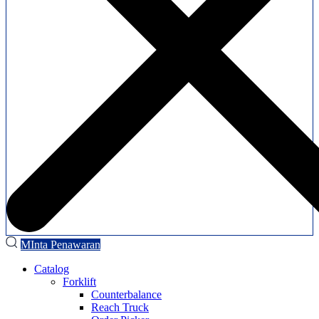
MInta Penawaran
Catalog
Forklift
Counterbalance
Reach Truck