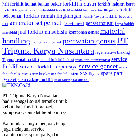
forklift industri
forklift hemat bahan bakar
heli
forklift industri berat
forklift
forklift logistik
forklift mitsubishi
forklift Mitsubishi Indonesia
forklift pabrik
forklift ramah lingkungan
pelabuhan
forklift Toyota 3
Forklift Toyota
generator set
genset
genset industri
genset diesel
ton
harga forklift
material
jual forklift mitsubishi
komponen genset
mitsubishi
PT
handling
perawatan genset
pengadaan genset
Triguna Karya Nusantara
regenerative braking
service
rental forklift
Toyota
rental forklift bekasi
rental forklift mitsubishi
service genset
forklift
service forklift terpercaya
servis
spare part
sistem SAS Toyota
forklift Mitsubishi
sistem keselamatan forklift
genset
suku cadang forklift
suku cadang forklift asli
PT. Triguna Karya Nusantara
hadir sebagai solusi terbaik untuk
kebutuhan forklift, genset,
kompresor, dan alat berat lainnya.
Kami tidak hanya menjual, tetapi
juga melayani service,
maintenance, spare parts, dan