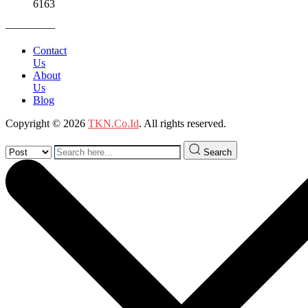
6163
————–
Contact
Us
About
Us
Blog
Copyright © 2026
TKN.Co.Id
. All rights reserved.
Search