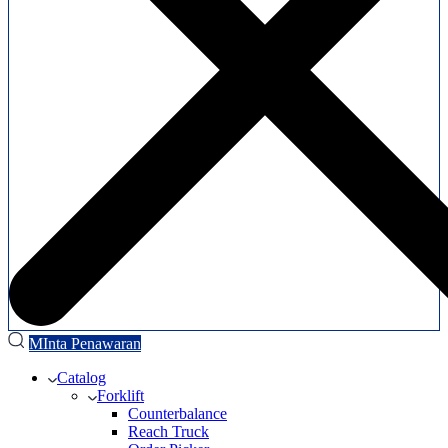
MInta Penawaran
Catalog
Forklift
Counterbalance
Reach Truck