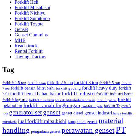
Forklift Heli
Forklift Mitsubishi
Forklift Nichiyu
Forklift Sumitomo
Forklift Toyota
Genset
Genset Cummins
MHE
Reach truck
Rental Forklift
Towing Tractors
Tag
forklift 3 ton
forklift 2.5 ton
forklift 1.5 ton
forklift 5 ton
forklift 2 ton
forklift
forklift heavy duty
forklift bensin Mitsubishi
forklift
forklift gudang
7 ton
forklift industri
forklift hemat bahan bakar
heli
forklift industri berat
forklift
forklift logistik
forklift mitsubishi
forklift Mitsubishi Indonesia
forklift pabrik
forklift ramah lingkungan
pelabuhan
forklift Toyota 3
Forklift Toyota
generator set
genset
genset industri
genset diesel
ton
harga forklift
material
jual forklift mitsubishi
komponen genset
mitsubishi
PT
handling
perawatan genset
pengadaan genset