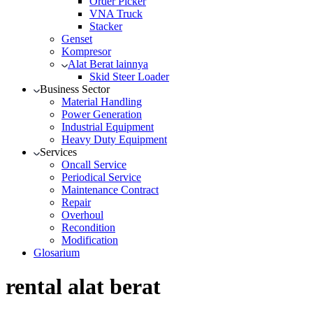
Order Picker
VNA Truck
Stacker
Genset
Kompresor
Alat Berat lainnya
Skid Steer Loader
Business Sector
Material Handling
Power Generation
Industrial Equipment
Heavy Duty Equipment
Services
Oncall Service
Periodical Service
Maintenance Contract
Repair
Overhoul
Recondition
Modification
Glosarium
rental alat berat