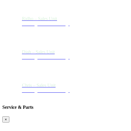
Ridho – Sales Unit
Hubungi Kami Sekarang!
Diah – Sales Unit
Hubungi Kami Sekarang!
Chris – Sales Unit
Hubungi Kami Sekarang!
Service & Parts
×