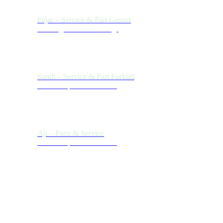
Fajar – Service & Part Genset
Hubungi Kami Sekarang!
Sandi – Service & Part Forklift
Need Help? Chat with us
Aji – Parts & Service
Need Help? Chat with us