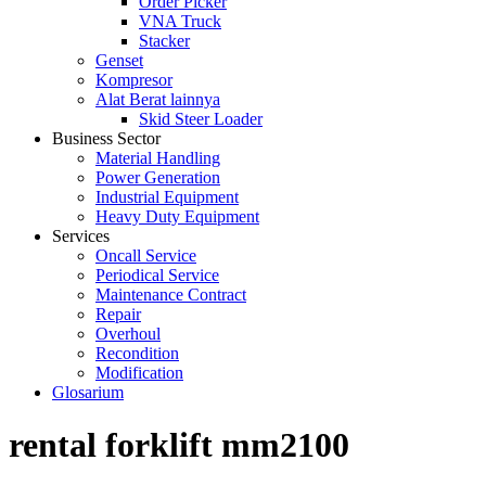
Order Picker
VNA Truck
Stacker
Genset
Kompresor
Alat Berat lainnya
Skid Steer Loader
Business Sector
Material Handling
Power Generation
Industrial Equipment
Heavy Duty Equipment
Services
Oncall Service
Periodical Service
Maintenance Contract
Repair
Overhoul
Recondition
Modification
Glosarium
rental forklift mm2100