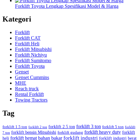
Forklift Toyota Lengkap Spesifikasi Model & Harga
Kategori
Forklift
Forklift CAT
Forklift Heli
Forklift Mitsubishi
Forklift Nichiyu
Forklift Sumitomo
Forklift Toyota
Genset
Genset Cummins
MHE
Reach truck
Rental Forklift
Towing Tractors
Tag
forklift 3 ton
forklift 2.5 ton
forklift 1.5 ton
forklift 5 ton
forklift 2 ton
forklift
forklift heavy duty
forklift bensin Mitsubishi
forklift
forklift gudang
7 ton
forklift industri
forklift hemat bahan bakar
heli
forklift industri berat