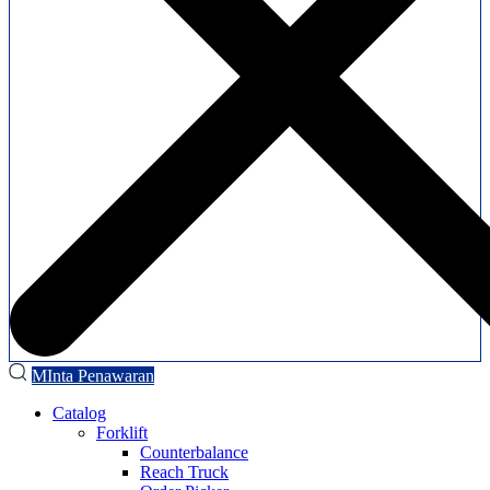
MInta Penawaran
Catalog
Forklift
Counterbalance
Reach Truck