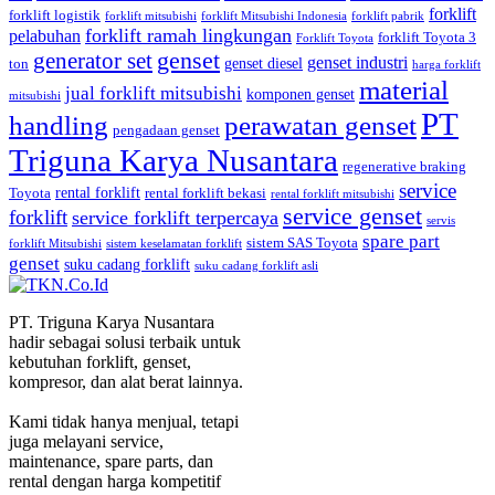
forklift
forklift logistik
forklift mitsubishi
forklift Mitsubishi Indonesia
forklift pabrik
forklift ramah lingkungan
pelabuhan
forklift Toyota 3
Forklift Toyota
generator set
genset
genset industri
genset diesel
ton
harga forklift
material
jual forklift mitsubishi
komponen genset
mitsubishi
PT
handling
perawatan genset
pengadaan genset
Triguna Karya Nusantara
regenerative braking
service
rental forklift
Toyota
rental forklift bekasi
rental forklift mitsubishi
service genset
forklift
service forklift terpercaya
servis
spare part
sistem SAS Toyota
forklift Mitsubishi
sistem keselamatan forklift
genset
suku cadang forklift
suku cadang forklift asli
PT. Triguna Karya Nusantara
hadir sebagai solusi terbaik untuk
kebutuhan forklift, genset,
kompresor, dan alat berat lainnya.
Kami tidak hanya menjual, tetapi
juga melayani service,
maintenance, spare parts, dan
rental dengan harga kompetitif