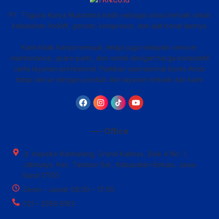
PT. Triguna Karya Nusantara hadir sebagai solusi terbaik untuk
kebutuhan forklift, genset, kompresor, dan alat berat lainnya.
Kami tidak hanya menjual, tetapi juga melayani service,
maintenance, spare parts, dan rental dengan harga kompetitif
serta layanan profesional. Pastikan operasional bisnis Anda
tetap lancar dengan produk dan layanan terbaik dari kami
—– Office
Jl. Inspeksi Kalimalang, Grand Kalimas, Blok A No. 1,
Jatimulya, Kec. Tambun Sel., Kabupaten Bekasi, Jawa
Barat 17510
Senin – Jumat: 08:00 – 17:00
021 – 2956 6163