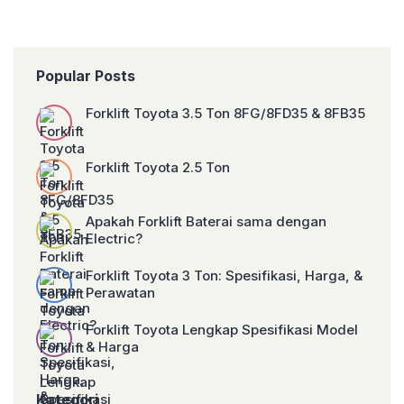
pergudangan di Indonesia menunjukkan
operasional luar ruangan berkat tenaganya
perkembangan yang positif. Forklift adalah
yang besar, kemudahan pengisian bahan
solusi utama. Forklift adalah alat angkut
bakar, dan ketangguhannya di medan
berupa truk kecil bertenaga mesin.
berat. Bobcat—merek global yang kini juga
Fungsinya […]
membawahi lini forklift Doosan—
Popular Posts
menghadirkan seri diesel dengan performa
luar biasa dan desain tangguh yang
disesuaikan untuk pasar industri Asia dan
Forklift Toyota 3.5 Ton 8FG/8FD35 & 8FB35
global. Rangkaian Forklift […]
Forklift Toyota 2.5 Ton
Apakah Forklift Baterai sama dengan
Electric?
Forklift Toyota 3 Ton: Spesifikasi, Harga, &
Perawatan
Forklift Toyota Lengkap Spesifikasi Model
& Harga
Kategori