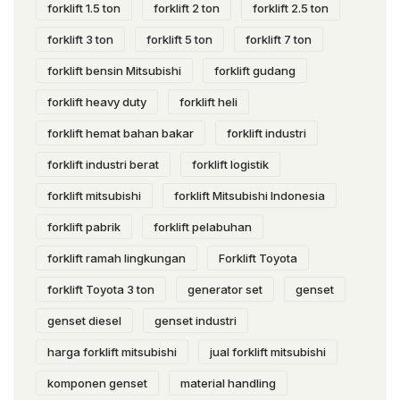
forklift 1.5 ton
forklift 2 ton
forklift 2.5 ton
forklift 3 ton
forklift 5 ton
forklift 7 ton
forklift bensin Mitsubishi
forklift gudang
forklift heavy duty
forklift heli
forklift hemat bahan bakar
forklift industri
forklift industri berat
forklift logistik
forklift mitsubishi
forklift Mitsubishi Indonesia
forklift pabrik
forklift pelabuhan
forklift ramah lingkungan
Forklift Toyota
forklift Toyota 3 ton
generator set
genset
genset diesel
genset industri
harga forklift mitsubishi
jual forklift mitsubishi
komponen genset
material handling