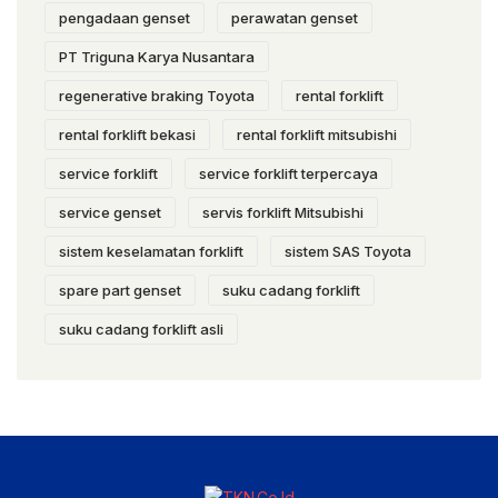
pengadaan genset
perawatan genset
PT Triguna Karya Nusantara
regenerative braking Toyota
rental forklift
rental forklift bekasi
rental forklift mitsubishi
service forklift
service forklift terpercaya
service genset
servis forklift Mitsubishi
sistem keselamatan forklift
sistem SAS Toyota
spare part genset
suku cadang forklift
suku cadang forklift asli