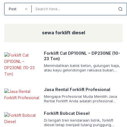
Search
sewa forklift diesel
Forklift Cat DP100NL – DP230NE (10-
23 Ton)
Memindahkan balok beton, gulungan baja,
atau kayu gelondongan raksasa bukan
sekadar memindahkan barang dari titik A ke
titik B. Ini adalah ujian nyata bagi ketahanan
mekanis dan efisiensi waktu. Di lapangan,
kegagalan alat berarti kerugian finansial
Jasa Rental Forklift Profesional
yang masif. Memahami urgensi ini, PT.
Mengapa Profesional Muda Memilih Jasa
Triguna Karya Nusantara menghadirkan
Rental Forklift Anda adalah profesional
analisis mendalam mengenai lini forklift
muda yang dituntut serba cepat dan
pneumatik diesel Cat® DP100NL […]
efisien. Di tengah pesatnya pertumbuhan
Forklift Bobcat Diesel
industri logistik di Indonesia, Anda pasti
mencari solusi material handling yang
Di tengah tren kendaraan listrik, forklift
cerdas. Sektor transportasi dan
diesel tetap menjadi tulang punggung