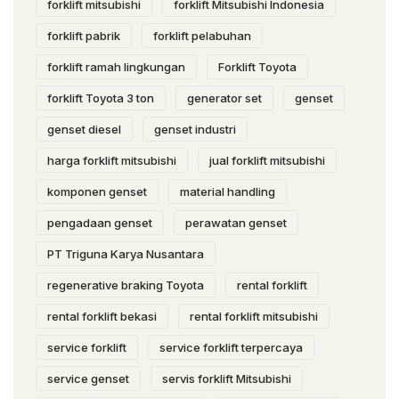
forklift mitsubishi
forklift Mitsubishi Indonesia
forklift pabrik
forklift pelabuhan
forklift ramah lingkungan
Forklift Toyota
forklift Toyota 3 ton
generator set
genset
genset diesel
genset industri
harga forklift mitsubishi
jual forklift mitsubishi
komponen genset
material handling
pengadaan genset
perawatan genset
PT Triguna Karya Nusantara
regenerative braking Toyota
rental forklift
rental forklift bekasi
rental forklift mitsubishi
service forklift
service forklift terpercaya
service genset
servis forklift Mitsubishi