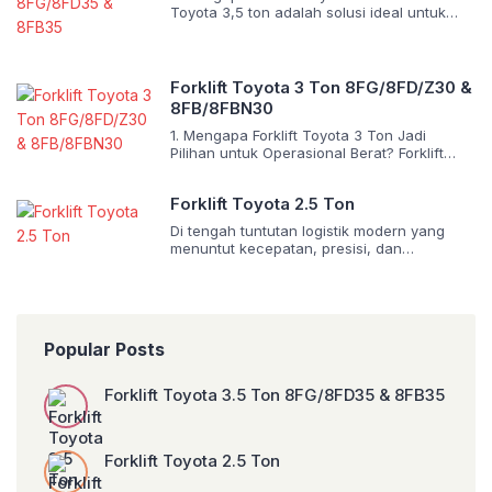
menangani palet standar dengan presisi,
Toyota 3,5 ton adalah solusi ideal untuk
hemat ruang, dan hemat biaya operasional.
industri berat seperti logistik skala besar,
Toyota menawarkan […]
manufaktur logam, pelabuhan, konstruksi,
dan distribusi material berat. Dengan
kapasitas 3.500 kg dan pusat beban
Forklift Toyota 3 Ton 8FG/8FD/Z30 &
standar 500 mm, forklift ini mampu
8FB/8FBN30
menangani muatan ekstrem seperti drum
baja, mesin berat, palet ganda, atau
1. Mengapa Forklift Toyota 3 Ton Jadi
kontainer ringan. Toyota […]
Pilihan untuk Operasional Berat? Forklift
Toyota 3 ton adalah pilihan ideal untuk
industri berat seperti manufaktur logam,
Forklift Toyota 2.5 Ton
konstruksi, pelabuhan, dan distribusi skala
besar. Dengan kapasitas 3.000 kg dan
Di tengah tuntutan logistik modern yang
pusat beban standar 500 mm, forklift ini
menuntut kecepatan, presisi, dan
mampu menangani palet ganda, drum
keandalan, forklift Toyota 2.5 ton hadir
berat, atau komponen mesin besar. Toyota
sebagai solusi terintegrasi yang menjawab
menawarkan forklift […]
kebutuhan gudang, pabrik, pelabuhan,
hingga pusat distribusi. Dengan kapasitas
angkat standar industri sebesar 2.500 kg
Popular Posts
dan pusat beban 500 mm, forklift ini
menawarkan keseimbangan sempurna
antara daya angkat, stabilitas, dan
Forklift Toyota 3.5 Ton 8FG/8FD35 & 8FB35
manuverabilitas. Toyota Material Handling—
divisi […]
Forklift Toyota 2.5 Ton