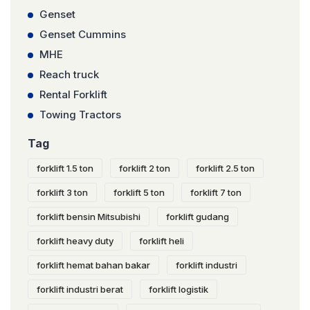
Genset
Genset Cummins
MHE
Reach truck
Rental Forklift
Towing Tractors
Tag
forklift 1.5 ton
forklift 2 ton
forklift 2.5 ton
forklift 3 ton
forklift 5 ton
forklift 7 ton
forklift bensin Mitsubishi
forklift gudang
forklift heavy duty
forklift heli
forklift hemat bahan bakar
forklift industri
forklift industri berat
forklift logistik