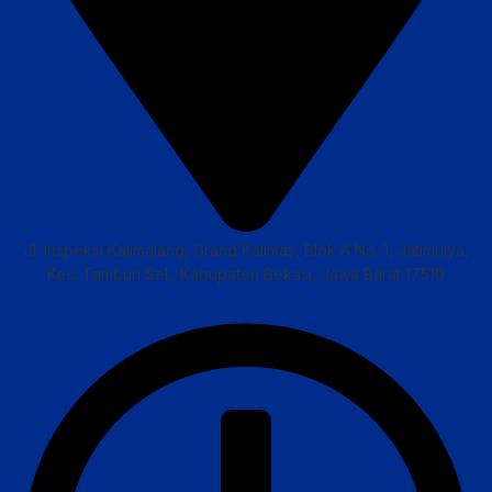
Jl. Inspeksi Kalimalang, Grand Kalimas, Blok A No. 1, Jatimulya,
Kec. Tambun Sel., Kabupaten Bekasi, Jawa Barat 17510