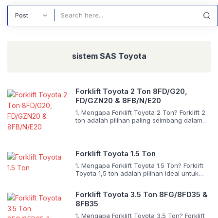
Search
sistem SAS Toyota
Forklift Toyota 2 Ton 8FD/G20,
FD/GZN20 & 8FB/N/E20
1. Mengapa Forklift Toyota 2 Ton? Forklift 2
ton adalah pilihan paling seimbang dalam
dunia material handling—cukup kuat untuk
menangani palet standar penuh, namun
tetap ringkas untuk bermanuver di gudang
modern. Dengan kapasitas 2.000 kg dan
Forklift Toyota 1.5 Ton
pusat beban 500 mm, forklift ini ideal untuk:
1. Mengapa Forklift Toyota 1.5 Ton? Forklift
Distribusi ritel Industri makanan & minuman
Toyota 1,5 ton adalah pilihan ideal untuk
Manufaktur ringan Logistik perkotaan
gudang kecil, ritel, industri makanan,
Toyota […]
farmasi, atau operasional ringan yang
Forklift Toyota 3.5 Ton 8FG/8FD35 &
membutuhkan manuverabilitas tinggi dan
8FB35
efisiensi energi. Dengan kapasitas 1.500 kg
dan pusat beban 500 mm, forklift ini mampu
1. Mengapa Forklift Toyota 3.5 Ton? Forklift