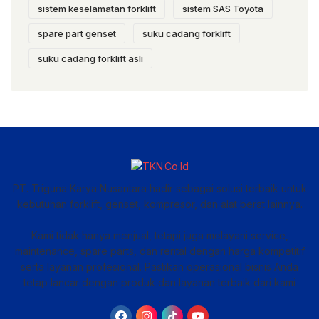
sistem keselamatan forklift
sistem SAS Toyota
spare part genset
suku cadang forklift
suku cadang forklift asli
PT. Triguna Karya Nusantara hadir sebagai solusi terbaik untuk
kebutuhan forklift, genset, kompresor, dan alat berat lainnya.
Kami tidak hanya menjual, tetapi juga melayani service,
maintenance, spare parts, dan rental dengan harga kompetitif
serta layanan profesional. Pastikan operasional bisnis Anda
tetap lancar dengan produk dan layanan terbaik dari kami