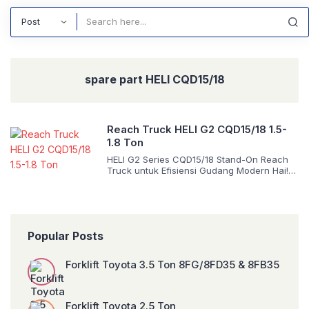
Search
spare part HELI CQD15/18
Reach Truck HELI G2 CQD15/18 1.5-
1.8 Ton
HELI G2 Series CQD15/18 Stand-On Reach
Truck untuk Efisiensi Gudang Modern Hai!
Mengelola ruang penyimpanan vertikal
bukan lagi sekadar soal menumpuk palet
dari titik A ke titik B. Sebagai perusahaan
intralogistik dengan pengalaman lapangan
kami sering melihat bagaimana pemilihan
Popular Posts
alat berat yang tepat dapat mengubah
kekacauan operasional menjadi harmoni
yang menguntungkan. Jika Anda sedang
Forklift Toyota 3.5 Ton 8FG/8FD35 & 8FB35
mencari […]
Forklift Toyota 2.5 Ton