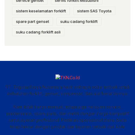
service genset
servis forklift Mitsubishi
sistem keselamatan forklift
sistem SAS Toyota
spare part genset
suku cadang forklift
suku cadang forklift asli
PT. Triguna Karya Nusantara hadir sebagai solusi terbaik untuk
kebutuhan forklift, genset, kompresor, dan alat berat lainnya.
Kami tidak hanya menjual, tetapi juga melayani service,
maintenance, spare parts, dan rental dengan harga kompetitif
serta layanan profesional. Pastikan operasional bisnis Anda
tetap lancar dengan produk dan layanan terbaik dari kami