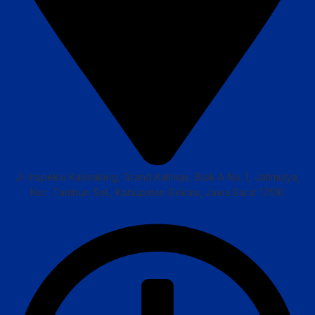
Jl. Inspeksi Kalimalang, Grand Kalimas, Blok A No. 1, Jatimulya,
Kec. Tambun Sel., Kabupaten Bekasi, Jawa Barat 17510