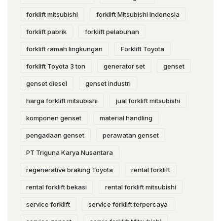
forklift mitsubishi
forklift Mitsubishi Indonesia
forklift pabrik
forklift pelabuhan
forklift ramah lingkungan
Forklift Toyota
forklift Toyota 3 ton
generator set
genset
genset diesel
genset industri
harga forklift mitsubishi
jual forklift mitsubishi
komponen genset
material handling
pengadaan genset
perawatan genset
PT Triguna Karya Nusantara
regenerative braking Toyota
rental forklift
rental forklift bekasi
rental forklift mitsubishi
service forklift
service forklift terpercaya