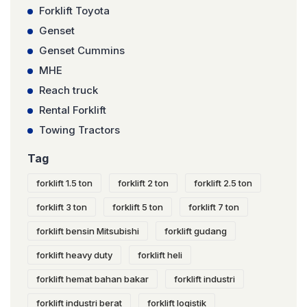
Forklift Toyota
Genset
Genset Cummins
MHE
Reach truck
Rental Forklift
Towing Tractors
Tag
forklift 1.5 ton
forklift 2 ton
forklift 2.5 ton
forklift 3 ton
forklift 5 ton
forklift 7 ton
forklift bensin Mitsubishi
forklift gudang
forklift heavy duty
forklift heli
forklift hemat bahan bakar
forklift industri
forklift industri berat
forklift logistik