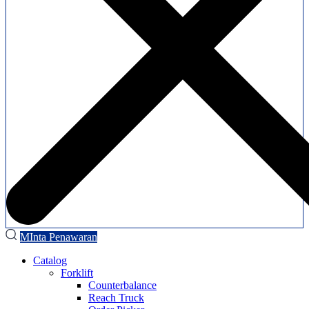
MInta Penawaran
Catalog
Forklift
Counterbalance
Reach Truck