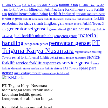
forklift 3 ton
forklift 2.5 ton
forklift 1.5 ton
forklift 5 ton
forklift 2 ton
forklift
forklift heavy duty
forklift bensin Mitsubishi
forklift
forklift gudang
7 ton
forklift industri
forklift hemat bahan bakar
heli
forklift industri berat
forklift
forklift logistik
forklift mitsubishi
forklift Mitsubishi Indonesia
forklift pabrik
forklift ramah lingkungan
pelabuhan
forklift Toyota 3
Forklift Toyota
generator set
genset
genset industri
genset diesel
ton
harga forklift
material
jual forklift mitsubishi
komponen genset
mitsubishi
PT
handling
perawatan genset
pengadaan genset
Triguna Karya Nusantara
regenerative braking
service
rental forklift
Toyota
rental forklift bekasi
rental forklift mitsubishi
service genset
forklift
service forklift terpercaya
servis
spare part
sistem SAS Toyota
forklift Mitsubishi
sistem keselamatan forklift
genset
suku cadang forklift
suku cadang forklift asli
PT. Triguna Karya Nusantara
hadir sebagai solusi terbaik untuk
kebutuhan forklift, genset,
kompresor, dan alat berat lainnya.
Kami tidak hanya menjual, tetapi