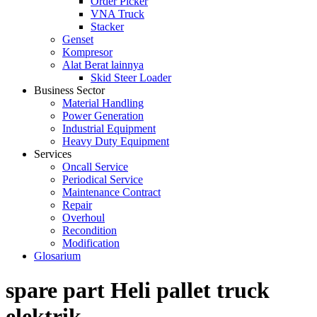
Order Picker
VNA Truck
Stacker
Genset
Kompresor
Alat Berat lainnya
Skid Steer Loader
Business Sector
Material Handling
Power Generation
Industrial Equipment
Heavy Duty Equipment
Services
Oncall Service
Periodical Service
Maintenance Contract
Repair
Overhoul
Recondition
Modification
Glosarium
spare part Heli pallet truck
elektrik