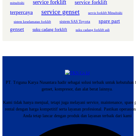
service forklift
service forklift
mitsubishi
service genset
terpercaya
servis forklift Mitsubishi
spare part
sistem SAS Toyota
sistem keselamatan forklift
genset
suku cadang forklift
suku cadang forklift asli
PT. Triguna Karya Nusantara hadir sebagai solusi terbaik untuk kebutuhan f
genset, kompresor, dan alat berat lainnya.
Kami tidak hanya menjual, tetapi juga melayani service, maintenance, spare p
rental dengan harga kompetitif serta layanan profesional. Pastikan operasiona
Anda tetap lancar dengan produk dan layanan terbaik dari kami