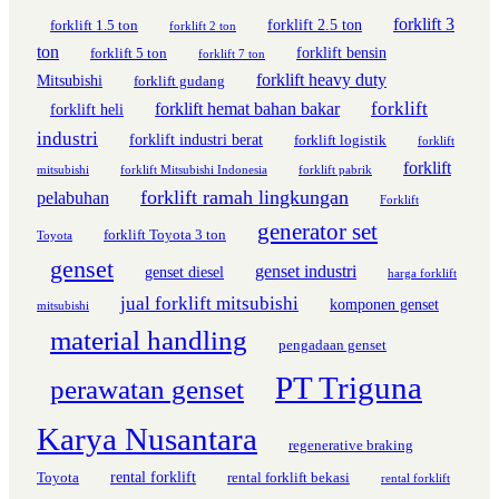
forklift 3
forklift 2.5 ton
forklift 1.5 ton
forklift 2 ton
ton
forklift bensin
forklift 5 ton
forklift 7 ton
forklift heavy duty
Mitsubishi
forklift gudang
forklift
forklift hemat bahan bakar
forklift heli
industri
forklift industri berat
forklift logistik
forklift
forklift
mitsubishi
forklift Mitsubishi Indonesia
forklift pabrik
forklift ramah lingkungan
pelabuhan
Forklift
generator set
forklift Toyota 3 ton
Toyota
genset
genset industri
genset diesel
harga forklift
jual forklift mitsubishi
komponen genset
mitsubishi
material handling
pengadaan genset
PT Triguna
perawatan genset
Karya Nusantara
regenerative braking
rental forklift
Toyota
rental forklift bekasi
rental forklift