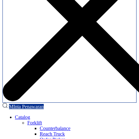
MInta Penawaran
Catalog
Forklift
Counterbalance
Reach Truck