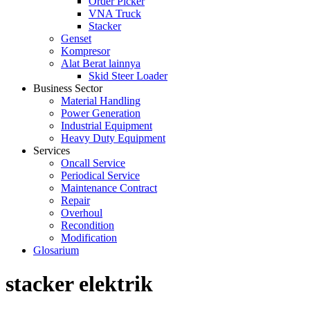
Order Picker
VNA Truck
Stacker
Genset
Kompresor
Alat Berat lainnya
Skid Steer Loader
Business Sector
Material Handling
Power Generation
Industrial Equipment
Heavy Duty Equipment
Services
Oncall Service
Periodical Service
Maintenance Contract
Repair
Overhoul
Recondition
Modification
Glosarium
stacker elektrik