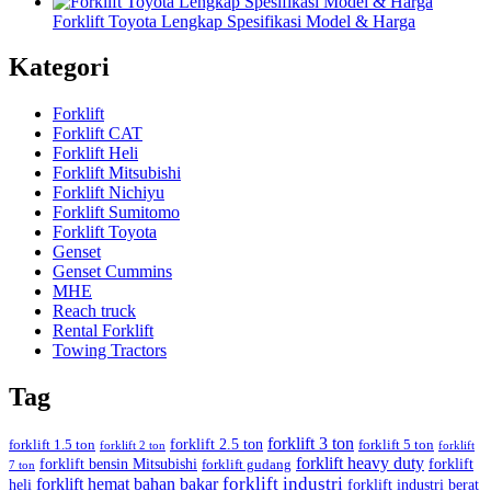
Forklift Toyota Lengkap Spesifikasi Model & Harga
Kategori
Forklift
Forklift CAT
Forklift Heli
Forklift Mitsubishi
Forklift Nichiyu
Forklift Sumitomo
Forklift Toyota
Genset
Genset Cummins
MHE
Reach truck
Rental Forklift
Towing Tractors
Tag
forklift 3 ton
forklift 2.5 ton
forklift 1.5 ton
forklift 5 ton
forklift 2 ton
forklift
forklift heavy duty
forklift bensin Mitsubishi
forklift
forklift gudang
7 ton
forklift industri
forklift hemat bahan bakar
heli
forklift industri berat