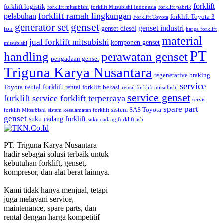
forklift
forklift logistik
forklift mitsubishi
forklift Mitsubishi Indonesia
forklift pabrik
forklift ramah lingkungan
pelabuhan
forklift Toyota 3
Forklift Toyota
generator set
genset
genset industri
genset diesel
ton
harga forklift
material
jual forklift mitsubishi
komponen genset
mitsubishi
PT
handling
perawatan genset
pengadaan genset
Triguna Karya Nusantara
regenerative braking
service
rental forklift
Toyota
rental forklift bekasi
rental forklift mitsubishi
service genset
forklift
service forklift terpercaya
servis
spare part
sistem SAS Toyota
forklift Mitsubishi
sistem keselamatan forklift
genset
suku cadang forklift
suku cadang forklift asli
PT. Triguna Karya Nusantara
hadir sebagai solusi terbaik untuk
kebutuhan forklift, genset,
kompresor, dan alat berat lainnya.
Kami tidak hanya menjual, tetapi
juga melayani service,
maintenance, spare parts, dan
rental dengan harga kompetitif