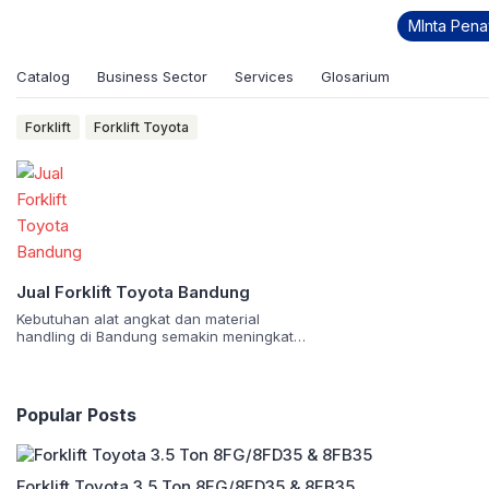
MInta Pen
supplier forklift bandung
Catalog
Business Sector
Services
Glosarium
Forklift
Forklift Toyota
Jual Forklift Toyota Bandung
Kebutuhan alat angkat dan material
handling di Bandung semakin meningkat
seiring berkembangnya sektor industri,
pergudangan, logistik, hingga konstruksi.
Oleh karena itu, memilih jual forklift Toyota
Bandung yang terpercaya menjadi langkah
Popular Posts
penting untuk memastikan operasional
bisnis berjalan lancar, efisien, dan aman.
Forklift Toyota dikenal sebagai salah satu
merek forklift terbaik di dunia dengan
Forklift Toyota 3.5 Ton 8FG/8FD35 & 8FB35