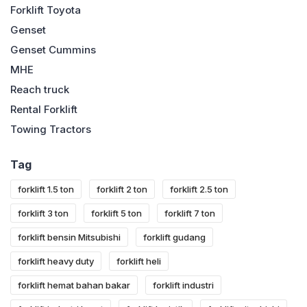
Forklift Toyota
Genset
Genset Cummins
MHE
Reach truck
Rental Forklift
Towing Tractors
Tag
forklift 1.5 ton
forklift 2 ton
forklift 2.5 ton
forklift 3 ton
forklift 5 ton
forklift 7 ton
forklift bensin Mitsubishi
forklift gudang
forklift heavy duty
forklift heli
forklift hemat bahan bakar
forklift industri