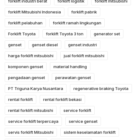
forklift industri berat
forklift logistik
forklift mitsubishi
forklift Mitsubishi Indonesia
forklift pabrik
forklift pelabuhan
forklift ramah lingkungan
Forklift Toyota
forklift Toyota 3 ton
generator set
genset
genset diesel
genset industri
harga forklift mitsubishi
jual forklift mitsubishi
komponen genset
material handling
pengadaan genset
perawatan genset
PT Triguna Karya Nusantara
regenerative braking Toyota
rental forklift
rental forklift bekasi
rental forklift mitsubishi
service forklift
service forklift terpercaya
service genset
servis forklift Mitsubishi
sistem keselamatan forklift