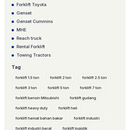
Forklift Toyota
Genset
Genset Cummins
MHE
Reach truck
Rental Forklift
Towing Tractors
Tag
forklift 1.5 ton
forklift 2 ton
forklift 2.5 ton
forklift 3 ton
forklift 5 ton
forklift 7 ton
forklift bensin Mitsubishi
forklift gudang
forklift heavy duty
forklift heli
forklift hemat bahan bakar
forklift industri
forklift industri berat
forklift logistik