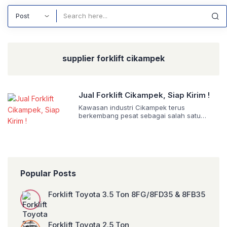
Search
supplier forklift cikampek
Jual Forklift Cikampek, Siap Kirim !
Kawasan industri Cikampek terus
berkembang pesat sebagai salah satu
pusat manufaktur, pergudangan, dan
distribusi terbesar di Jawa Barat. Banyak
perusahaan di area Cikampek, Karawang,
Purwakarta, hingga Bekasi membutuhkan
alat material handling yang kuat, efisien,
dan siap bekerja setiap hari untuk
Popular Posts
mendukung aktivitas bongkar muat barang.
Di sinilah kebutuhan forklift menjadi sangat
penting. Bagi perusahaan yang […]
Forklift Toyota 3.5 Ton 8FG/8FD35 & 8FB35
Forklift Toyota 2.5 Ton