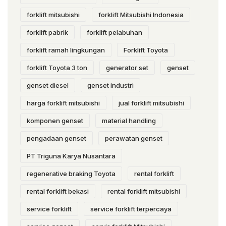
forklift mitsubishi
forklift Mitsubishi Indonesia
forklift pabrik
forklift pelabuhan
forklift ramah lingkungan
Forklift Toyota
forklift Toyota 3 ton
generator set
genset
genset diesel
genset industri
harga forklift mitsubishi
jual forklift mitsubishi
komponen genset
material handling
pengadaan genset
perawatan genset
PT Triguna Karya Nusantara
regenerative braking Toyota
rental forklift
rental forklift bekasi
rental forklift mitsubishi
service forklift
service forklift terpercaya