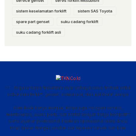
service genset
servis forklift Mitsubishi
sistem keselamatan forklift
sistem SAS Toyota
spare part genset
suku cadang forklift
suku cadang forklift asli
PT. Triguna Karya Nusantara hadir sebagai solusi terbaik untuk
kebutuhan forklift, genset, kompresor, dan alat berat lainnya.
Kami tidak hanya menjual, tetapi juga melayani service,
maintenance, spare parts, dan rental dengan harga kompetitif
serta layanan profesional. Pastikan operasional bisnis Anda
tetap lancar dengan produk dan layanan terbaik dari kami