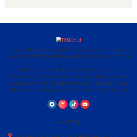
PT. Triguna Karya Nusantara hadir sebagai solusi terbaik untuk
kebutuhan forklift, genset, kompresor, dan alat berat lainnya.
Kami tidak hanya menjual, tetapi juga melayani service,
maintenance, spare parts, dan rental dengan harga kompetitif
serta layanan profesional. Pastikan operasional bisnis Anda
tetap lancar dengan produk dan layanan terbaik dari kami
—– Office
Jl. Inspeksi Kalimalang, Grand Kalimas, Blok A No. 1,