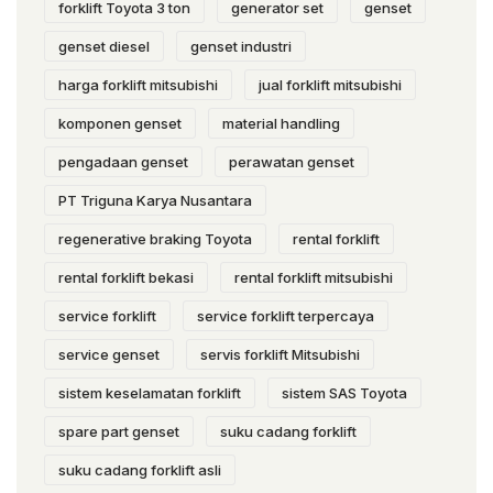
forklift Toyota 3 ton
generator set
genset
genset diesel
genset industri
harga forklift mitsubishi
jual forklift mitsubishi
komponen genset
material handling
pengadaan genset
perawatan genset
PT Triguna Karya Nusantara
regenerative braking Toyota
rental forklift
rental forklift bekasi
rental forklift mitsubishi
service forklift
service forklift terpercaya
service genset
servis forklift Mitsubishi
sistem keselamatan forklift
sistem SAS Toyota
spare part genset
suku cadang forklift
suku cadang forklift asli