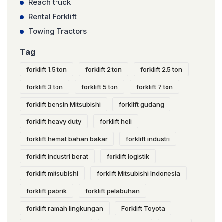
Reach truck
Rental Forklift
Towing Tractors
Tag
forklift 1.5 ton
forklift 2 ton
forklift 2.5 ton
forklift 3 ton
forklift 5 ton
forklift 7 ton
forklift bensin Mitsubishi
forklift gudang
forklift heavy duty
forklift heli
forklift hemat bahan bakar
forklift industri
forklift industri berat
forklift logistik
forklift mitsubishi
forklift Mitsubishi Indonesia
forklift pabrik
forklift pelabuhan
forklift ramah lingkungan
Forklift Toyota