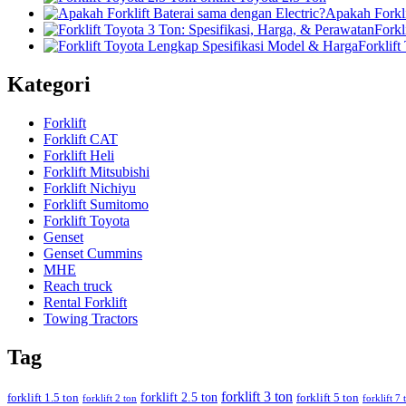
Apakah Forkli
Forkl
Forklif
Kategori
Forklift
Forklift CAT
Forklift Heli
Forklift Mitsubishi
Forklift Nichiyu
Forklift Sumitomo
Forklift Toyota
Genset
Genset Cummins
MHE
Reach truck
Rental Forklift
Towing Tractors
Tag
forklift 3 ton
forklift 2.5 ton
forklift 1.5 ton
forklift 5 ton
forklift 2 ton
forklift 7 