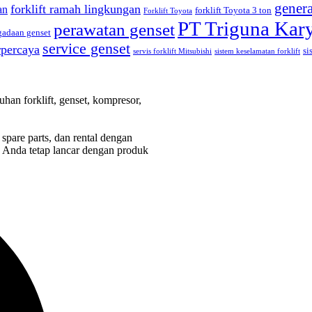
genera
forklift ramah lingkungan
an
forklift Toyota 3 ton
Forklift Toyota
PT Triguna Kar
perawatan genset
gadaan genset
service genset
erpercaya
si
servis forklift Mitsubishi
sistem keselamatan forklift
han forklift, genset, kompresor,
spare parts, dan rental dengan
is Anda tetap lancar dengan produk