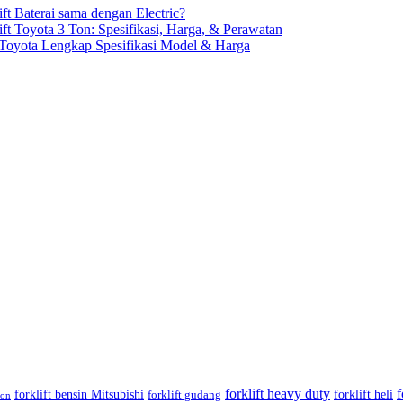
ft Baterai sama dengan Electric?
ift Toyota 3 Ton: Spesifikasi, Harga, & Perawatan
t Toyota Lengkap Spesifikasi Model & Harga
forklift heavy duty
f
forklift bensin Mitsubishi
forklift heli
forklift gudang
ton