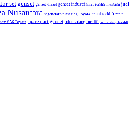
tor set
genset
jual
genset industri
genset diesel
harga forklift mitsubishi
ya Nusantara
rental forklift
regenerative braking Toyota
rental
spare part genset
suku cadang forklift
stem SAS Toyota
suku cadang forklift