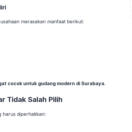
iri
erusahaan merasakan manfaat berikut:
at cocok untuk gudang modern di Surabaya
.
r Tidak Salah Pilih
 harus diperhatikan: