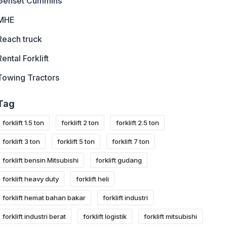
Genset Cummins
MHE
Reach truck
Rental Forklift
Towing Tractors
Tag
forklift 1.5 ton
forklift 2 ton
forklift 2.5 ton
forklift 3 ton
forklift 5 ton
forklift 7 ton
forklift bensin Mitsubishi
forklift gudang
forklift heavy duty
forklift heli
forklift hemat bahan bakar
forklift industri
forklift industri berat
forklift logistik
forklift mitsubishi