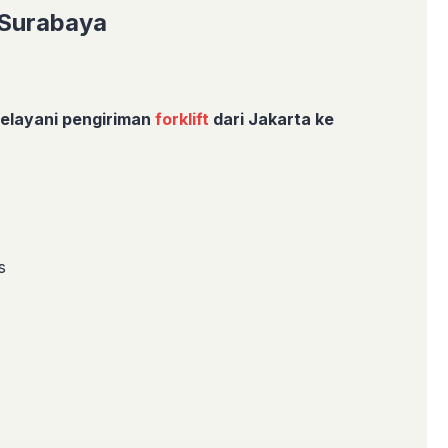
e Surabaya
elayani
pengiriman
forklift
dari Jakarta ke
s