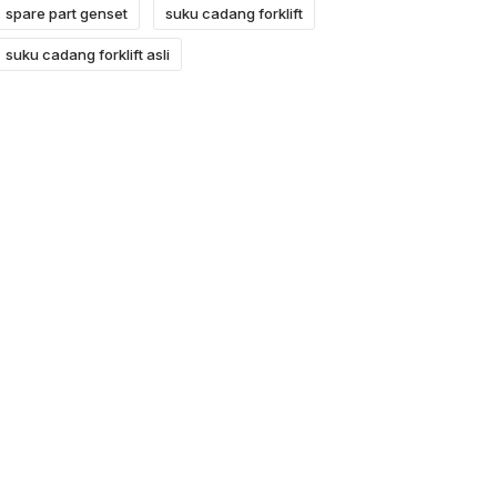
spare part genset
suku cadang forklift
suku cadang forklift asli