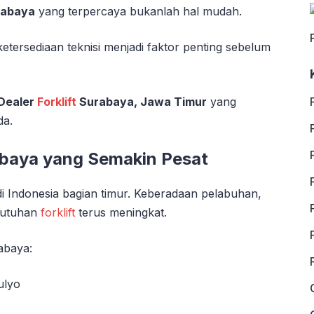
abaya
yang terpercaya bukanlah hal mudah.
 ketersediaan teknisi menjadi faktor penting sebelum
Dealer
Forklift
Surabaya, Jawa Timur
yang
da.
abaya yang Semakin Pesat
di Indonesia bagian timur. Keberadaan pelabuhan,
ebutuhan
forklift
terus meningkat.
abaya:
ulyo