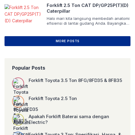
mesin yang tidak sekadar mampu
Forklift 2.5 Ton CAT DP/GP25P(T)(D)
mengangkat beban, tetapi juga konsisten
Caterpillar
beroperasi di bawah tekanan operasional
yang intens. Menjawab tantangan tersebut,
Halo mari kita langsung membedah anatomi
lini Forklift 3 […]
efisiensi di lantai gudang Anda. Bayangkan
area logistik Anda sebagai sistem
peredaran darah; jika suplai terhambat,
seluruh operasional bisnis akan mati lemas.
MORE POSTS
Di sinilah peran krusial dari sebuah mesin
pemindah material yang tidak hanya kuat,
tetapi juga cerdas. Kita sedang
membicarakan “Forklift 2.5 ton CAT“ dari lini
P Series, […]
Popular Posts
Forklift Toyota 3.5 Ton 8FG/8FD35 & 8FB35
Forklift Toyota 2.5 Ton
Apakah Forklift Baterai sama dengan
Electric?
Forklift Toyota 3 Ton: Spesifikasi, Harga, &