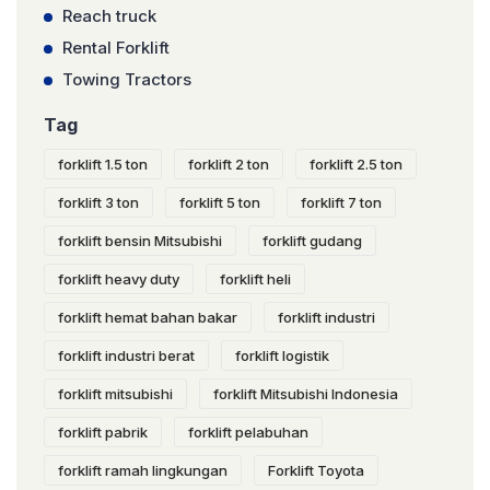
Reach truck
Rental Forklift
Towing Tractors
Tag
forklift 1.5 ton
forklift 2 ton
forklift 2.5 ton
forklift 3 ton
forklift 5 ton
forklift 7 ton
forklift bensin Mitsubishi
forklift gudang
forklift heavy duty
forklift heli
forklift hemat bahan bakar
forklift industri
forklift industri berat
forklift logistik
forklift mitsubishi
forklift Mitsubishi Indonesia
forklift pabrik
forklift pelabuhan
forklift ramah lingkungan
Forklift Toyota