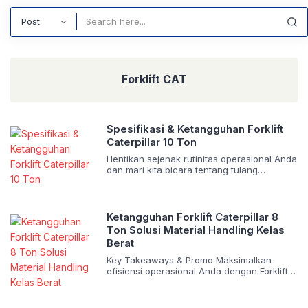
Search
Forklift CAT
Spesifikasi & Ketangguhan Forklift
Caterpillar 10 Ton
Hentikan sejenak rutinitas operasional Anda
dan mari kita bicara tentang tulang
punggung logistik kelas berat.
Memindahkan beban 10.000 kilogram bukan
sekadar soal mengangkat material; ini
tentang menjaga ritme produksi tetap
Ketangguhan Forklift Caterpillar 8
berdetak tanpa henti. Ketika Anda
Ton Solusi Material Handling Kelas
berhadapan dengan tumpukan baja, palet
Berat
raksasa, atau kontainer padat, kompromi
pada kualitas alat berat sama dengan
Key Takeaways & Promo Maksimalkan
membakar uang perusahaan. Di […]
efisiensi operasional Anda dengan Forklift
Caterpillar 8 ton (DP80NH), rajanya material
handling kelas berat. Ditenagai mesin Isuzu
6BG1 bertenaga 84.6 kW, unit ini