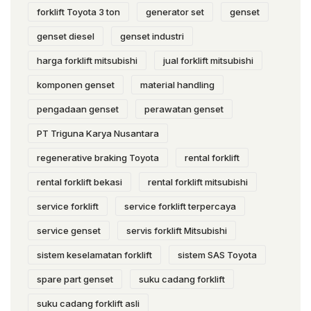
forklift Toyota 3 ton
generator set
genset
genset diesel
genset industri
harga forklift mitsubishi
jual forklift mitsubishi
komponen genset
material handling
pengadaan genset
perawatan genset
PT Triguna Karya Nusantara
regenerative braking Toyota
rental forklift
rental forklift bekasi
rental forklift mitsubishi
service forklift
service forklift terpercaya
service genset
servis forklift Mitsubishi
sistem keselamatan forklift
sistem SAS Toyota
spare part genset
suku cadang forklift
suku cadang forklift asli