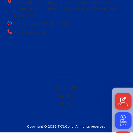
Jl. Inspeksi Kalimalang, Grand Kalimas, Blok A No. 1,
Jatimulya, Kec. Tambun Sel., Kabupaten Bekasi, Jawa
Barat 17510
Senin – Jumat: 08:00 – 17:00
021 – 2956 6163
————–
Contact Us
About Us
Blog
Inquiry
Sales
Unit
Copyright © 2026
TKN.Co.Id
. All rights reserved.