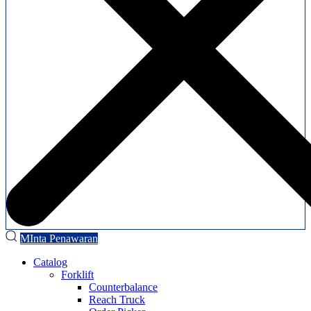
MInta Penawaran
Catalog
Forklift
Counterbalance
Reach Truck