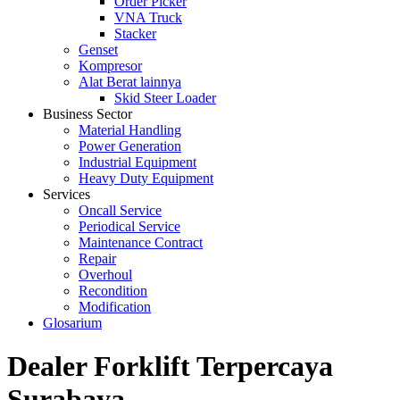
Order Picker
VNA Truck
Stacker
Genset
Kompresor
Alat Berat lainnya
Skid Steer Loader
Business Sector
Material Handling
Power Generation
Industrial Equipment
Heavy Duty Equipment
Services
Oncall Service
Periodical Service
Maintenance Contract
Repair
Overhoul
Recondition
Modification
Glosarium
Dealer Forklift Terpercaya
Surabaya