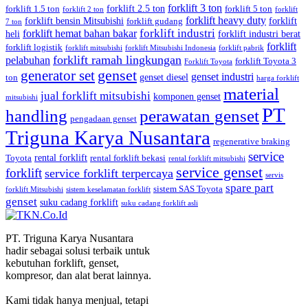
forklift 3 ton
forklift 2.5 ton
forklift 1.5 ton
forklift 5 ton
forklift 2 ton
forklift
forklift heavy duty
forklift bensin Mitsubishi
forklift
forklift gudang
7 ton
forklift industri
forklift hemat bahan bakar
heli
forklift industri berat
forklift
forklift logistik
forklift mitsubishi
forklift Mitsubishi Indonesia
forklift pabrik
forklift ramah lingkungan
pelabuhan
forklift Toyota 3
Forklift Toyota
generator set
genset
genset industri
genset diesel
ton
harga forklift
material
jual forklift mitsubishi
komponen genset
mitsubishi
PT
handling
perawatan genset
pengadaan genset
Triguna Karya Nusantara
regenerative braking
service
rental forklift
Toyota
rental forklift bekasi
rental forklift mitsubishi
service genset
forklift
service forklift terpercaya
servis
spare part
sistem SAS Toyota
forklift Mitsubishi
sistem keselamatan forklift
genset
suku cadang forklift
suku cadang forklift asli
PT. Triguna Karya Nusantara
hadir sebagai solusi terbaik untuk
kebutuhan forklift, genset,
kompresor, dan alat berat lainnya.
Kami tidak hanya menjual, tetapi