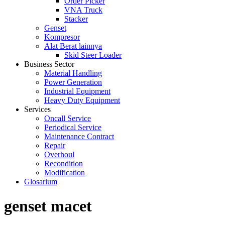
Order Picker
VNA Truck
Stacker
Genset
Kompresor
Alat Berat lainnya
Skid Steer Loader
Business Sector
Material Handling
Power Generation
Industrial Equipment
Heavy Duty Equipment
Services
Oncall Service
Periodical Service
Maintenance Contract
Repair
Overhoul
Recondition
Modification
Glosarium
genset macet