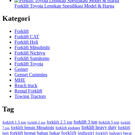
Forklift Toyota Lengkap Spesifikasi Model & Harga
Kategori
Forklift
Forklift CAT
Forklift Heli
Forklift Mitsubishi
Forklift Nichiyu
Forklift Sumitomo
Forklift Toyota
Genset
Genset Cummins
MHE
Reach truck
Rental Forklift
Towing Tractors
Tag
forklift 3 ton
forklift 2.5 ton
forklift 1.5 ton
forklift 5 ton
forklift 2 ton
forklift
forklift heavy duty
forklift bensin Mitsubishi
forklift
forklift gudang
7 ton
forklift industri
forklift hemat bahan bakar
heli
forklift industri berat