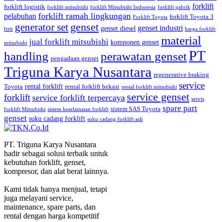
forklift
forklift logistik
forklift mitsubishi
forklift Mitsubishi Indonesia
forklift pabrik
forklift ramah lingkungan
pelabuhan
forklift Toyota 3
Forklift Toyota
generator set
genset
genset industri
genset diesel
ton
harga forklift
material
jual forklift mitsubishi
komponen genset
mitsubishi
PT
handling
perawatan genset
pengadaan genset
Triguna Karya Nusantara
regenerative braking
service
rental forklift
Toyota
rental forklift bekasi
rental forklift mitsubishi
service genset
forklift
service forklift terpercaya
servis
spare part
sistem SAS Toyota
forklift Mitsubishi
sistem keselamatan forklift
genset
suku cadang forklift
suku cadang forklift asli
PT. Triguna Karya Nusantara
hadir sebagai solusi terbaik untuk
kebutuhan forklift, genset,
kompresor, dan alat berat lainnya.
Kami tidak hanya menjual, tetapi
juga melayani service,
maintenance, spare parts, dan
rental dengan harga kompetitif