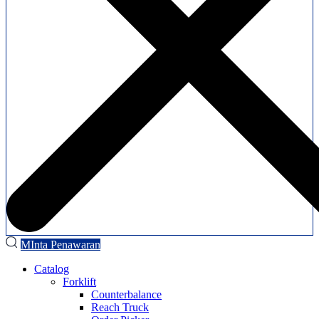
MInta Penawaran
Catalog
Forklift
Counterbalance
Reach Truck